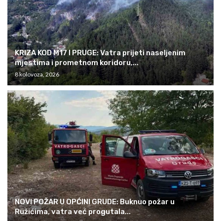
KRIZA KOD M17 I PRUGE: Vatra prijeti naseljenim
mjestima i prometnom koridoru,...
8 kolovoza, 2026
NOVI POŽAR U OPĆINI GRUDE: Buknuo požar u
Ružićima, vatra već progutala...