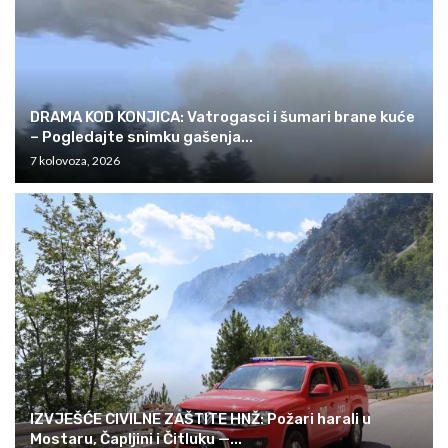
DRAMA KOD KONJICA: Vatrogasci i šumari brane kuće
– Pogledajte snimku gašenja...
7 kolovoza, 2026
IZVJEŠĆE CIVILNE ZAŠTITE HNŽ: Požari harali u
Mostaru, Čapljini i Čitluku —...