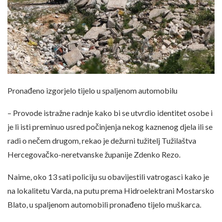
Pronađeno izgorjelo tijelo u spaljenom automobilu
– Provode istražne radnje kako bi se utvrdio identitet osobe i
je li isti preminuo usred počinjenja nekog kaznenog djela ili se
radi o nečem drugom, rekao je dežurni tužitelj Tužilaštva
Hercegovačko-neretvanske županije Zdenko Rezo.
Naime, oko 13 sati policiju su obavijestili vatrogasci kako je
na lokalitetu Varda, na putu prema Hidroelektrani Mostarsko
Blato, u spaljenom automobili pronađeno tijelo muškarca.