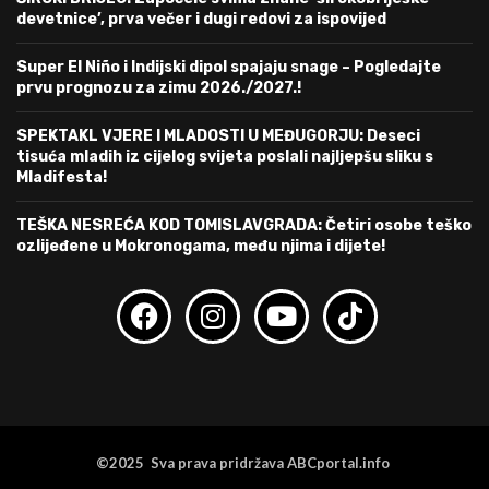
devetnice’, prva večer i dugi redovi za ispovijed
Super El Niño i Indijski dipol spajaju snage – Pogledajte
prvu prognozu za zimu 2026./2027.!
SPEKTAKL VJERE I MLADOSTI U MEĐUGORJU: Deseci
tisuća mladih iz cijelog svijeta poslali najljepšu sliku s
Mladifesta!
TEŠKA NESREĆA KOD TOMISLAVGRADA: Četiri osobe teško
ozlijeđene u Mokronogama, među njima i dijete!
©2025 Sva prava pridržava ABCportal.info