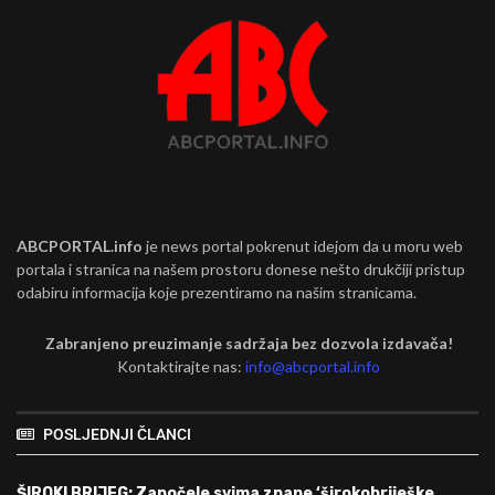
ABCPORTAL.info
je news portal pokrenut idejom da u moru web
portala i stranica na našem prostoru donese nešto drukčiji pristup
odabiru informacija koje prezentiramo na našim stranicama.
Zabranjeno preuzimanje sadržaja bez dozvola izdavača!
Kontaktirajte nas:
info@abcportal.info
POSLJEDNJI ČLANCI
ŠIROKI BRIJEG: Započele svima znane ‘širokobriješke