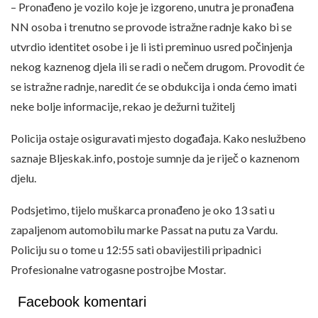
– Pronađeno je vozilo koje je izgoreno, unutra je pronađena
NN osoba i trenutno se provode istražne radnje kako bi se
utvrdio identitet osobe i je li isti preminuo usred počinjenja
nekog kaznenog djela ili se radi o nečem drugom. Provodit će
se istražne radnje, naredit će se obdukcija i onda ćemo imati
neke bolje informacije, rekao je dežurni tužitelj
Policija ostaje osiguravati mjesto događaja. Kako neslužbeno
saznaje Bljeskak.info, postoje sumnje da je riječ o kaznenom
djelu.
Podsjetimo, tijelo muškarca pronađeno je oko 13 sati u
zapaljenom automobilu marke Passat na putu za Vardu.
Policiju su o tome u 12:55 sati obavijestili pripadnici
Profesionalne vatrogasne postrojbe Mostar.
Facebook komentari