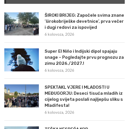
ŠIROKI BRIJEG: Započele svima znane
‘širokobriješke devetnice’, prva večer
i dugi redovi za ispovijed
6 kolovoza, 2026
Super El Niño i Indijski dipol spajaju
snage – Pogledajte prvu prognozu za
zimu 2026./2027.!
6 kolovoza, 2026
SPEKTAKL VJERE I MLADOSTI U
MEĐUGORJU: Deseci tisuća mladih iz
cijelog svijeta poslali najljepšu sliku s
Mladifesta!
6 kolovoza, 2026