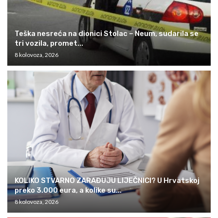
Teška nesreća na dionici Stolac – Neum, sudarila se
tri vozila, promet...
8 kolovoza, 2026
KOLIKO STVARNO ZARAĐUJU LIJEČNICI? U Hrvatskoj
preko 3.000 eura, a kolike su...
8 kolovoza, 2026