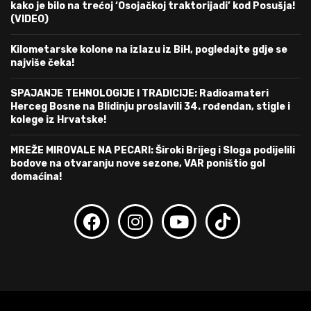
kako je bilo na trećoj ‘Osojačkoj traktorijadi’ kod Posušja!
(VIDEO)
Kilometarske kolone na izlazu iz BiH, pogledajte gdje se
najviše čeka!
SPAJANJE TEHNOLOGIJE I TRADICIJE: Radioamateri
Herceg Bosne na Blidinju proslavili 34. rođendan, stigle i
kolege iz Hrvatske!
MREŽE MIROVALE NA PECARI: Široki Brijeg i Sloga podijelili
bodove na otvaranju nove sezone, VAR poništio gol
domaćina!