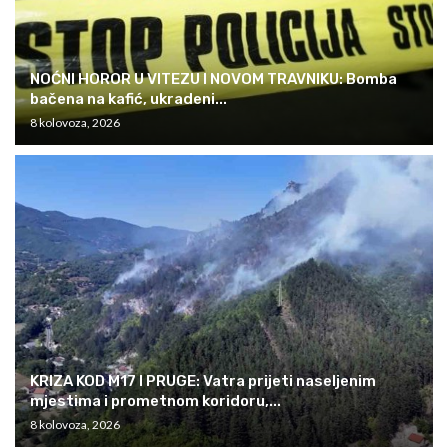
NOĆNI HOROR U VITEZU I NOVOM TRAVNIKU: Bomba
bačena na kafić, ukradeni...
8 kolovoza, 2026
KRIZA KOD M17 I PRUGE: Vatra prijeti naseljenim
mjestima i prometnom koridoru,...
8 kolovoza, 2026