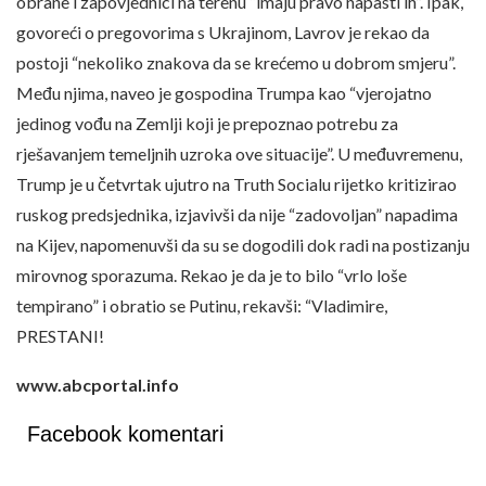
obrane i zapovjednici na terenu “imaju pravo napasti ih”. Ipak,
govoreći o pregovorima s Ukrajinom, Lavrov je rekao da
postoji “nekoliko znakova da se krećemo u dobrom smjeru”.
Među njima, naveo je gospodina Trumpa kao “vjerojatno
jedinog vođu na Zemlji koji je prepoznao potrebu za
rješavanjem temeljnih uzroka ove situacije”. U međuvremenu,
Trump je u četvrtak ujutro na Truth Socialu rijetko kritizirao
ruskog predsjednika, izjavivši da nije “zadovoljan” napadima
na Kijev, napomenuvši da su se dogodili dok radi na postizanju
mirovnog sporazuma. Rekao je da je to bilo “vrlo loše
tempirano” i obratio se Putinu, rekavši: “Vladimire,
PRESTANI!
www.abcportal.info
Facebook komentari