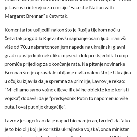
je Lavrov u intervjuu za emisiju “Face the Nation with
Margaret Brennan” u četvrtak.
Komentari su uslijedili nakon što je Rusija tijekom noći u
četvrtak pogodila Kijev, ubivši najmanje osam ljudi i ranivši
više od 70, u najsmrtonosnijem napadu na ukrajinski glavni
grad u posljednjih nekoliko mjeseci, dok predsjednik Trump
promiče prijedlog za okončanje rata. Na pitanje novinarke
Brennan što je opravdalo ubijanje civila nakon što je Ukrajina
u ožujku izjavila da je spremna za primirje, Lavrov je rekao:
“Mi ciljamo samo vojne ciljeve ili civilne objekte koje koristi
vojska”, dodavši da je “predsjednik Putin to napomenuo više
puta, i ovaj put nije drugačije”.
Lavrov je sugerirao da je napad bio namjeran, tvrdeći da “ako
je to bio cilj koji je koristila ukrajinska vojska”, onda ministar