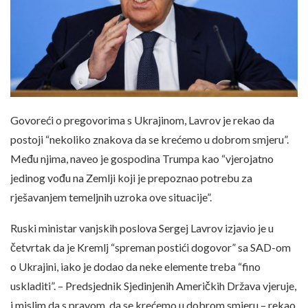
Govoreći o pregovorima s Ukrajinom, Lavrov je rekao da
postoji “nekoliko znakova da se krećemo u dobrom smjeru”.
Među njima, naveo je gospodina Trumpa kao “vjerojatno
jedinog vođu na Zemlji koji je prepoznao potrebu za
rješavanjem temeljnih uzroka ove situacije”.
Ruski ministar vanjskih poslova Sergej Lavrov izjavio je u
četvrtak da je Kremlj “spreman postići dogovor” sa SAD-om
o Ukrajini, iako je dodao da neke elemente treba “fino
uskladiti”. – Predsjednik Sjedinjenih Američkih Država vjeruje,
i mislim da s pravom, da se krećemo u dobrom smjeru – rekao