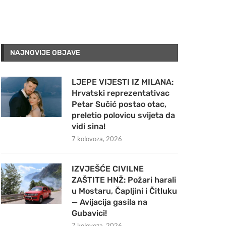
NAJNOVIJE OBJAVE
LJEPE VIJESTI IZ MILANA:
Hrvatski reprezentativac
Petar Sučić postao otac,
preletio polovicu svijeta da
vidi sina!
7 kolovoza, 2026
IZVJEŠĆE CIVILNE
ZAŠTITE HNŽ: Požari harali
u Mostaru, Čapljini i Čitluku
— Avijacija gasila na
Gubavici!
7 kolovoza, 2026