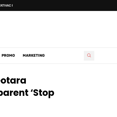
ATIVAC PETAR SUČIĆ...
PROMO
MARKETING
eotara
parent ‘Stop