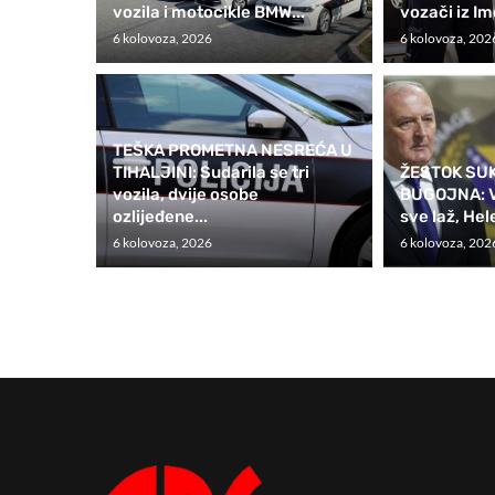
vozila i motocikle BMW...
vozači iz Im
6 kolovoza, 2026
6 kolovoza, 202
TEŠKA PROMETNA NESREĆA U
TIHALJINI: Sudarila se tri
ŽESTOK SU
vozila, dvije osobe
BUGOJNA: Vu
ozlijeđene...
sve laž, Hel
6 kolovoza, 2026
6 kolovoza, 202