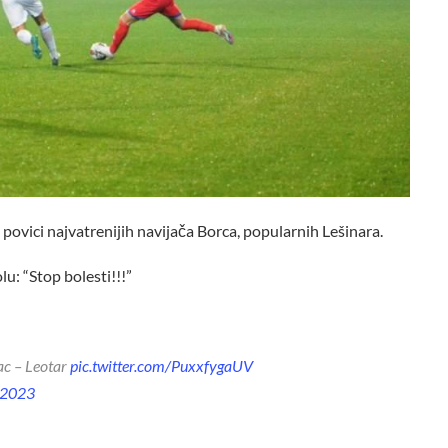
 povici najvatrenijih navijača Borca, popularnih Lešinara.
olu: “Stop bolesti!!!”
ac – Leotar
pic.twitter.com/PuxxfygaUV
 2023