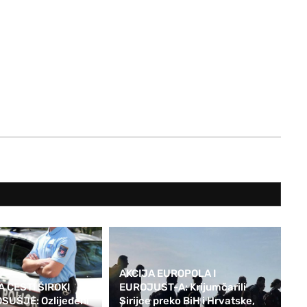
AKCIJA EUROPOLA I
 CESTI ŠIROKI
EUROJUST-A: Krijumčarili
SUŠJE: Ozlijeđeni
Sirijce preko BiH i Hrvatske,