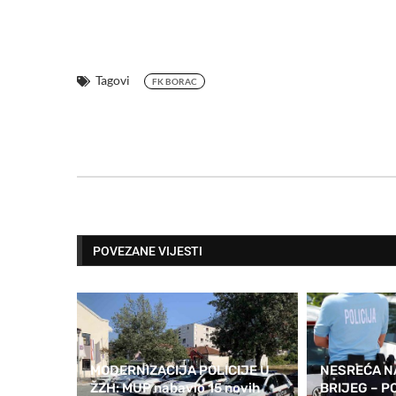
Tagovi
FK BORAC
POVEZANE VIJESTI
MODERNIZACIJA POLICIJE U
NESREĆA NA
ŽZH: MUP nabavio 15 novih
BRIJEG – PO