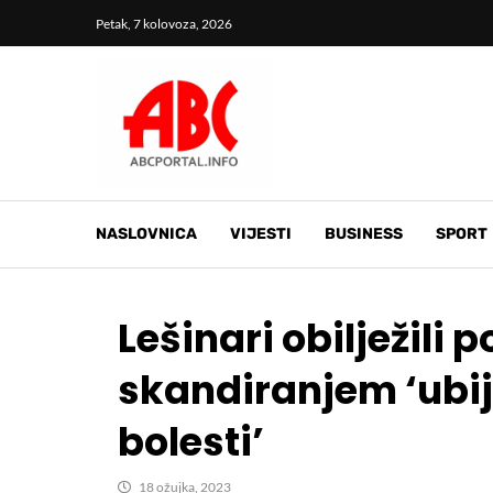
Petak, 7 kolovoza, 2026
NASLOVNICA
VIJESTI
BUSINESS
SPORT
Lešinari obilježili
skandiranjem ‘ubij 
bolesti’
18 ožujka, 2023