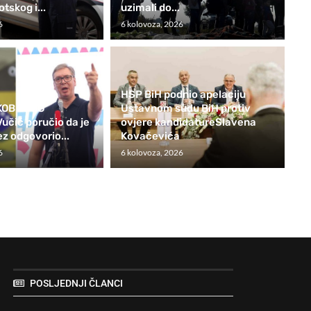
otskog i...
uzimali do...
6
6 kolovoza, 2026
HSP BiH podnio apelaciju
KOB ZBOG
Ustavnom sudu BiH protiv
čić poručio da je
ovjere kandidatureSlavena
ez odgovorio...
Kovačevića
6
6 kolovoza, 2026
POSLJEDNJI ČLANCI