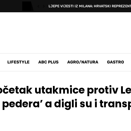
LJEPE VIJESTI IZ MILANA: HRVATSKI REPREZENT
LIFESTYLE
ABC PLUS
AGRO/NATURA
GASTRO
 početak utakmice protiv L
pedera’ a digli su i trans