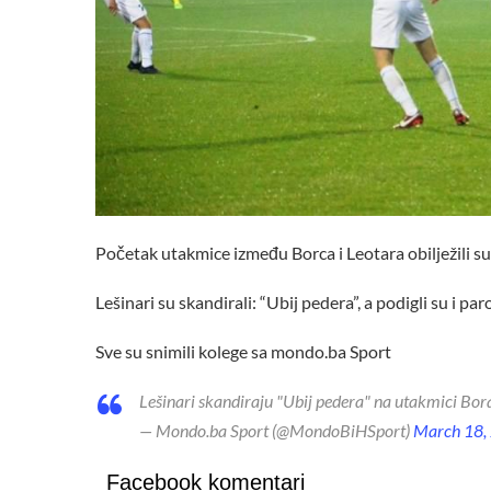
Početak utakmice između Borca i Leotara obilježili su
Lešinari su skandirali: “Ubij pedera”, a podigli su i par
Sve su snimili kolege sa mondo.ba Sport
Lešinari skandiraju "Ubij pedera" na utakmici Bor
— Mondo.ba Sport (@MondoBiHSport)
March 18,
Facebook komentari