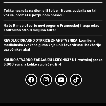
Teška nesreća na dionici Stolac – Neum, sudarila se tri
vozila, promet u potpunom prekidu!
Mate Rimac otvorio novi pogon u Francuskoj i rasprodao
Tourbillon od 3,8 milijuna eura!
REVOLUCIONARNO OTKRIĆE ZNANSTVENIKA: Izumljena
medicinska žvakaća guma koja uništava viruse i bakterije
uzročnike raka!
KOLIKO STVARNO ZARAĐUJU LIJEČNICI? U Hrvatskoj preko
3.000 eura, a kolike su plaće u BiH