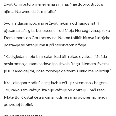
život. Oni rastu, a mene nema s njima. Nije dobro. Bit ću s
njima. Naravno da će mi faliti.”
Svojim glasom podario je život nekima od najpoznatijih
pjesama naše glazbene scene – od Moja Hercegovina, preko
Domu mom, do Gori borovina. Nakon tolikih hitova i uspjeha,
postavlja se pitanje ima li još neostvarenih želja.
”Kad gledam i bio bih realan kad bih rekao ovako… Možda
neskromno, ali sam zadovoljan i hvala Bogu. Nemam. Sve mi
je tu, samo daj mi, Bože, zdravlje da živim s unucima i obitelji.”
Kralj dijaspore odlučio je glazbi reći – privremeno zbogom.
Jer, kako sam kaže, ništa nije važnije od obitelji. I baš zato,
Mate Bulić ostat će u srcima ljudi ne samo po pjesmi, nego i
po svojoj toplini.
www.abcportal.info