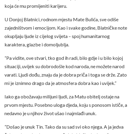
koja će mu promijeniti karijeru.
U Donjoj Blatnici, rodnom mjestu Mate Bulića, sve odiše
zajedništvom i emocijom. Kao i svake godine, Blatničke note
okupljaju ljude iz cijelog svijeta – spoj humanitarnog
karaktera, glazbe i domoljublja.
”Pa vidite, ove stvari, tko god ih radi, bilo gdje i u bilo kojoj
situaciji, uvijek su dobrodošle kod naroda, ne možete narod
varati. Ljudi dođu, znaju da je dobra priča i toga se drže. Zato
mi je iznimno drago da je atmosfera dobra kao i uvijek.”
Iako ga obožavaju milijuni ljudi, za Matu obitelj ostaje na
prvom mjestu. Posebno uloga djeda, koju s ponosom ističe, a
nedavno je u njihov život ušao i najmlađi unuk.
”Došao je unuk Tin. Tako da su sad svi oko njega. A ja jedva