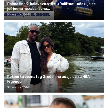
Dalmatino 9. kolovoza stiže u Rakitno – očekuje se
još jedna nezaboravna...
3 kolovoza, 2026
Pokćerka poznatog Gruđanina udaje se za NBA
legendu
3 kolovoza, 2026