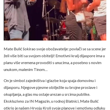
Mate Bulić šokirao svoje obožavatelje: povlači se sa scene jer
želi više biti sa svojom obitelji! Emotivni kralj dijaspore ima u
planu više vremena provoditi s unucima, a posebno s novim
unukom, malenim Tinom…
On je simbol zajedništva i glazbe koja spaja domovinu i
dijasporu. Njegove pjesme obilježile su brojne proslave i
okupljanja, a glas mu ostaje urezan u srcima publike.
Ekskluzivno za IN Magazin, u rodnoj Blatnici, Mate Bulić
otkrio je našem Hrvoju Kroli svoje planove i emotivnu odluku