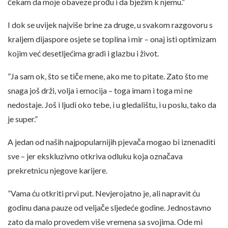
čekam da moje obaveze prođu i da bježim k njemu.”
I dok se uvijek najviše brine za druge, u svakom razgovoru s
kraljem dijaspore osjete se toplina i mir – onaj isti optimizam
kojim već desetljećima gradi i glazbu i život.
”Ja sam ok, što se tiče mene, ako me to pitate. Zato što me
snaga još drži, volja i emocija – toga imam i toga mi ne
nedostaje. Još i ljudi oko tebe, i u gledalištu, i u poslu, tako da
je super.”
A jedan od naših najpopularnijih pjevača mogao bi iznenaditi
sve – jer ekskluzivno otkriva odluku koja označava
prekretnicu njegove karijere.
”Vama ću otkriti prvi put. Nevjerojatno je, ali napravit ću
godinu dana pauze od veljače sljedeće godine. Jednostavno
zato da malo provedem više vremena sa svojima. Ode mi