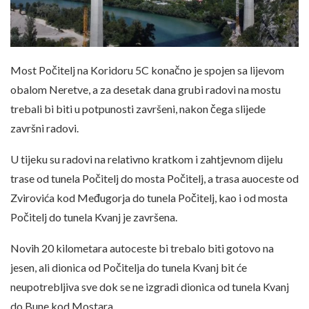
Most Počitelj na Koridoru 5C konačno je spojen sa lijevom
obalom Neretve, a za desetak dana grubi radovi na mostu
trebali bi biti u potpunosti završeni, nakon čega slijede
završni radovi.
U tijeku su radovi na relativno kratkom i zahtjevnom dijelu
trase od tunela Počitelj do mosta Počitelj, a trasa auoceste od
Zvirovića kod Međugorja do tunela Počitelj, kao i od mosta
Počitelj do tunela Kvanj je završena.
Novih 20 kilometara autoceste bi trebalo biti gotovo na
jesen, ali dionica od Počitelja do tunela Kvanj bit će
neupotrebljiva sve dok se ne izgradi dionica od tunela Kvanj
do Bune kod Mostara.