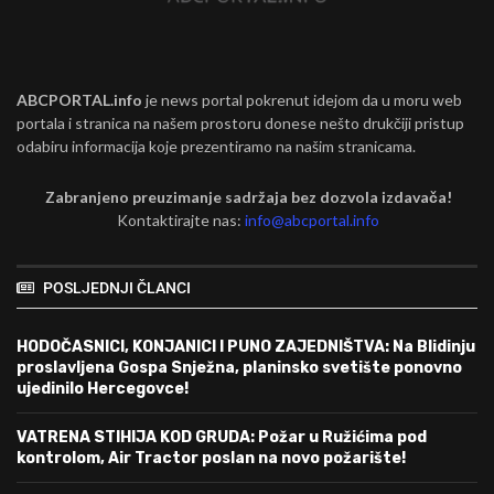
ABCPORTAL.info
je news portal pokrenut idejom da u moru web
portala i stranica na našem prostoru donese nešto drukčiji pristup
odabiru informacija koje prezentiramo na našim stranicama.
Zabranjeno preuzimanje sadržaja bez dozvola izdavača!
Kontaktirajte nas:
info@abcportal.info
POSLJEDNJI ČLANCI
HODOČASNICI, KONJANICI I PUNO ZAJEDNIŠTVA: Na Blidinju
proslavljena Gospa Snježna, planinsko svetište ponovno
ujedinilo Hercegovce!
VATRENA STIHIJA KOD GRUDA: Požar u Ružićima pod
kontrolom, Air Tractor poslan na novo požarište!