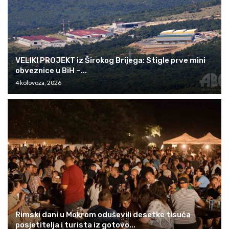
VELIKI PROJEKT iz Širokog Brijega: Stigle prve mini
obveznice u BiH –...
4 kolovoza, 2026
Rimski dani u Mokrom oduševili desetke tisuća
posjetitelja i turista iz gotovo...