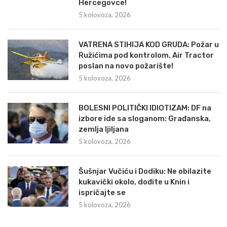
Hercegovce!
5 kolovoza, 2026
VATRENA STIHIJA KOD GRUDA: Požar u
Ružićima pod kontrolom, Air Tractor
poslan na novo požarište!
5 kolovoza, 2026
BOLESNI POLITIČKI IDIOTIZAM: DF na
izbore ide sa sloganom: Građanska,
zemlja ljiljana
5 kolovoza, 2026
Šušnjar Vučiću i Dodiku: Ne obilazite
kukavički okolo, dođite u Knin i
ispričajte se
5 kolovoza, 2026