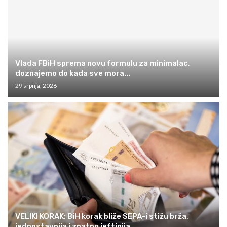
Vlada FBiH sprema novu formulu za minimalac,
doznajemo do kada sve mora...
29 srpnja, 2026
VELIKI KORAK: BiH korak bliže SEPA-i stižu brža,
jednostavnija i znatno jeftinija...