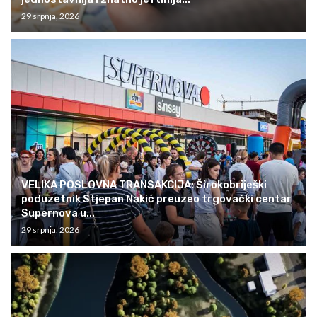
29 srpnja, 2026
VELIKA POSLOVNA TRANSAKCIJA: Širokobriješki
poduzetnik Stjepan Nakić preuzeo trgovački centar
Supernova u...
29 srpnja, 2026