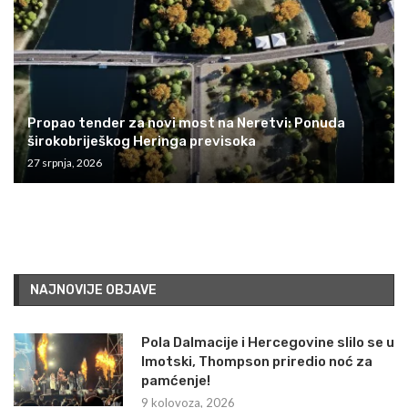
Propao tender za novi most na Neretvi: Ponuda
širokobriješkog Heringa previsoka
27 srpnja, 2026
NAJNOVIJE OBJAVE
Pola Dalmacije i Hercegovine slilo se u
Imotski, Thompson priredio noć za
pamćenje!
9 kolovoza, 2026