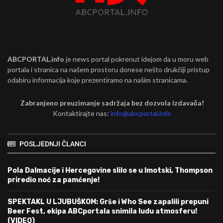
ABCPORTAL.info
je news portal pokrenut idejom da u moru web
portala i stranica na našem prostoru donese nešto drukčiji pristup
odabiru informacija koje prezentiramo na našim stranicama.
Zabranjeno preuzimanje sadržaja bez dozvola izdavača!
Kontaktirajte nas:
info@abcportal.info
POSLJEDNJI ČLANCI
Pola Dalmacije i Hercegovine slilo se u Imotski, Thompson
priredio noć za pamćenje!
SPEKTAKL U LJUBUŠKOM: Grše i Who See zapalili prepuni
Beer Fest, ekipa ABCportala snimila ludu atmosferu!
(VIDEO)