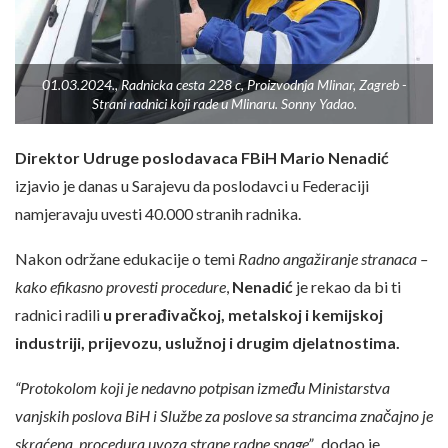
01.03.2024., Radnicka cesta 228 c, Proizvodnja Mlinar, Zagreb -
Strani radnici koji rade u Mlinaru. Sonny Yadao.
Direktor Udruge poslodavaca FBiH Mario Nenadić
izjavio je danas u Sarajevu da poslodavci u Federaciji
namjeravaju uvesti 40.000 stranih radnika.
Nakon održane edukacije o temi
Radno angažiranje stranaca –
kako efikasno provesti procedure
,
Nenadić
je rekao da bi ti
radnici radili
u prerađivačkoj, metalskoj i kemijskoj
industriji, prijevozu, uslužnoj i drugim djelatnostima.
“Protokolom koji je nedavno potpisan između Ministarstva
vanjskih poslova BiH i Službe za poslove sa strancima značajno je
skraćena procedura uvoza strane radne snage”,
dodao je