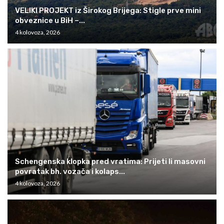
VELIKI PROJEKT iz Širokog Brijega: Stigle prve mini
obveznice u BiH –...
4 kolovoza, 2026
Schengenska klopka pred vratima: Prijeti li masovni
povratak bh. vozača i kolaps...
4 kolovoza, 2026