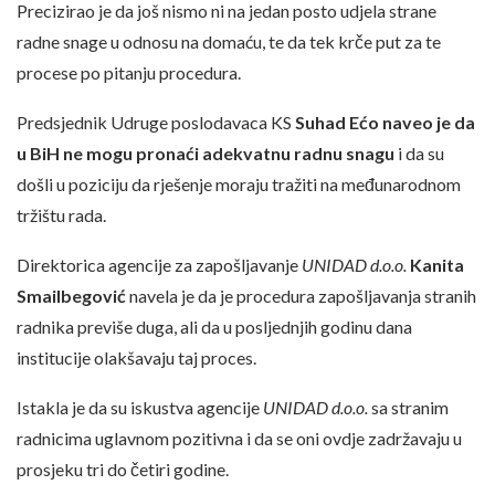
Precizirao je da još nismo ni na jedan posto udjela strane
radne snage u odnosu na domaću, te da tek krče put za te
procese po pitanju procedura.
Predsjednik Udruge poslodavaca KS
Suhad Ećo
naveo je da
u BiH ne mogu pronaći adekvatnu radnu snagu
i da su
došli u poziciju da rješenje moraju tražiti na međunarodnom
tržištu rada.
Direktorica agencije za zapošljavanje
UNIDAD d.o.o.
Kanita
Smailbegović
navela je da je procedura zapošljavanja stranih
radnika previše duga, ali da u posljednjih godinu dana
institucije olakšavaju taj proces.
Istakla je da su iskustva agencije
UNIDAD d.o.o.
sa stranim
radnicima uglavnom pozitivna i da se oni ovdje zadržavaju u
prosjeku tri do četiri godine.