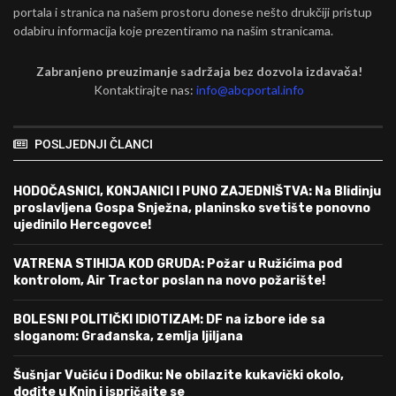
portala i stranica na našem prostoru donese nešto drukčiji pristup
odabiru informacija koje prezentiramo na našim stranicama.
Zabranjeno preuzimanje sadržaja bez dozvola izdavača!
Kontaktirajte nas:
info@abcportal.info
POSLJEDNJI ČLANCI
HODOČASNICI, KONJANICI I PUNO ZAJEDNIŠTVA: Na Blidinju
proslavljena Gospa Snježna, planinsko svetište ponovno
ujedinilo Hercegovce!
VATRENA STIHIJA KOD GRUDA: Požar u Ružićima pod
kontrolom, Air Tractor poslan na novo požarište!
BOLESNI POLITIČKI IDIOTIZAM: DF na izbore ide sa
sloganom: Građanska, zemlja ljiljana
Šušnjar Vučiću i Dodiku: Ne obilazite kukavički okolo,
dođite u Knin i ispričajte se