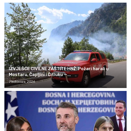
IZVJEŠĆE CIVILNE ZAŠTITE HNŽ: Požari harali u
Mostaru, Čapljini i Čitluku —...
7 kolovoza, 2026