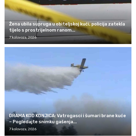
Žena ubila supruga u obiteljskoj kući, policija zatekla
tijelo s prostrijelnom ranom...
7 kolovoza, 2026
DRAMA KOD KONJICA: Vatrogasci i šumari brane kuće
– Pogledajte snimku gašenja...
7 kolovoza, 2026