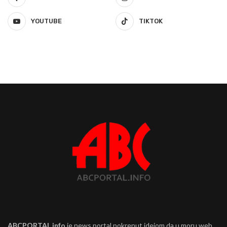
YOUTUBE
TIKTOK
ABCPORTAL.info
je news portal pokrenut idejom da u moru web