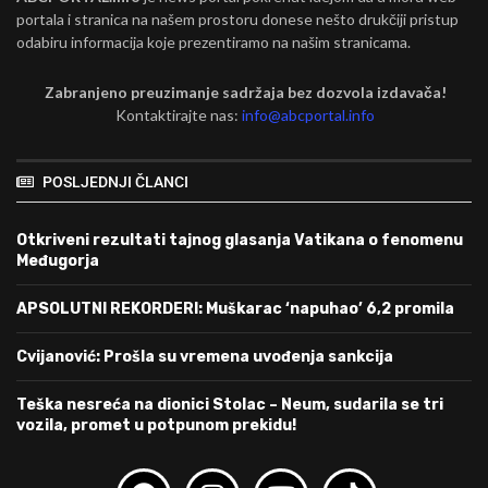
portala i stranica na našem prostoru donese nešto drukčiji pristup
odabiru informacija koje prezentiramo na našim stranicama.
Zabranjeno preuzimanje sadržaja bez dozvola izdavača!
Kontaktirajte nas:
info@abcportal.info
POSLJEDNJI ČLANCI
Otkriveni rezultati tajnog glasanja Vatikana o fenomenu
Međugorja
APSOLUTNI REKORDERI: Muškarac ‘napuhao’ 6,2 promila
Cvijanović: Prošla su vremena uvođenja sankcija
Teška nesreća na dionici Stolac – Neum, sudarila se tri
vozila, promet u potpunom prekidu!