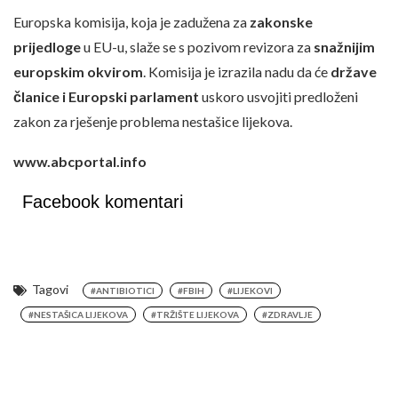
Europska komisija, koja je zadužena za
zakonske
prijedloge
u EU-u, slaže se s pozivom revizora za
snažnijim
europskim okvirom
. Komisija je izrazila nadu da će
države
članice i Europski parlament
uskoro usvojiti predloženi
zakon za rješenje problema nestašice lijekova.
www.abcportal.info
Facebook komentari
Tagovi
#ANTIBIOTICI
#FBIH
#LIJEKOVI
#NESTAŠICA LIJEKOVA
#TRŽIŠTE LIJEKOVA
#ZDRAVLJE