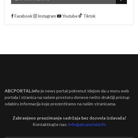
Facebook
Instagram
Youtube
Tiktok
ABCPORTAL.info
je news portal pokrenut idejom da u moru web
portala i stranica na našem prostoru donese nešto drukčiji pristup
odabiru informacija koje prezentiramo na našim stranicama.
Zabranjeno preuzimanje sadržaja bez dozvola izdavača!
Kontaktirajte nas:
info@abcportal.info