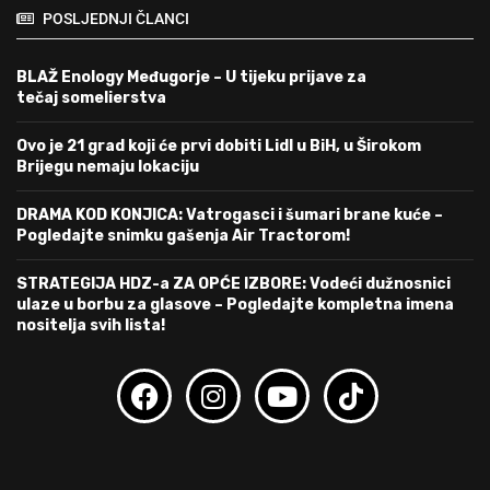
POSLJEDNJI ČLANCI
BLAŽ Enology Međugorje – U tijeku prijave za
tečaj somelierstva
Ovo je 21 grad koji će prvi dobiti Lidl u BiH, u Širokom
Brijegu nemaju lokaciju
DRAMA KOD KONJICA: Vatrogasci i šumari brane kuće –
Pogledajte snimku gašenja Air Tractorom!
STRATEGIJA HDZ-a ZA OPĆE IZBORE: Vodeći dužnosnici
ulaze u borbu za glasove – Pogledajte kompletna imena
nositelja svih lista!