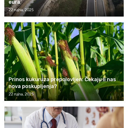
eura
22 rujna, 2025
Prinos kukuruza prepolovljen: Čekaju li nas
nova poskupljenja?
22 rujna, 2025