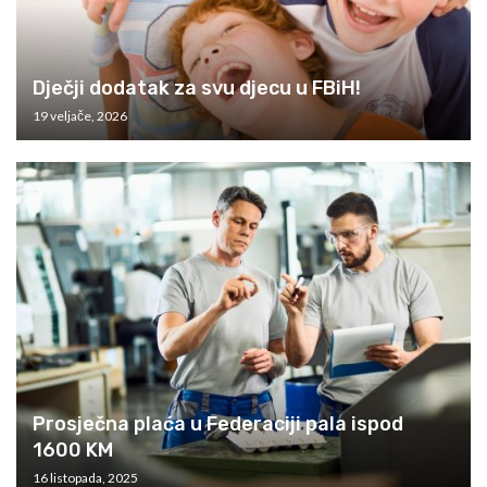
Dječji dodatak za svu djecu u FBiH!
19 veljače, 2026
Prosječna plaća u Federaciji pala ispod
1600 KM
16 listopada, 2025