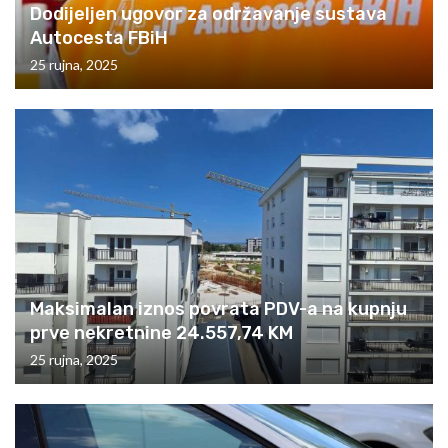
Dodijeljen ugovor za održavanje sustava
Autocesta FBiH
25 rujna, 2025
Maksimalan iznos povrata PDV-a na kupnju
prve nekretnine 24.557,74 KM
25 rujna, 2025