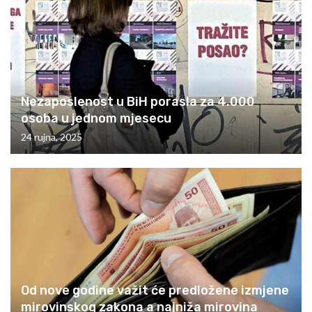
Nezaposlenost u BiH porasla za 4.000
osoba u jednom mjesecu
24 rujna, 2025
Od nove godine važit će predložene izmjene
mirovinskog zakona a najniža mirovina