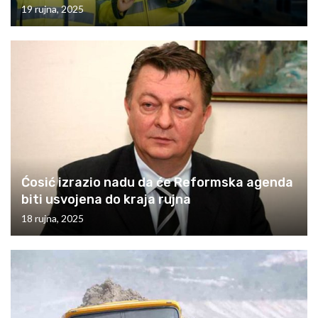
19 rujna, 2025
Ćosić izrazio nadu da će Reformska agenda
biti usvojena do kraja rujna
18 rujna, 2025