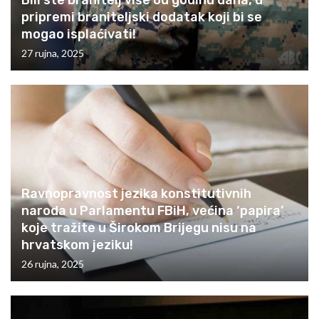
Bili ste branitelj više od godinu dana, u
pripremi braniteljski dodatak koji bi se
mogao isplaćivati!
27 rujna, 2025
Ravnopravnost jezika konstitutivnih
naroda u Parlamentu FBiH, većina ‘papira’
koje tražite u Širokom Brijegu nisu na
hrvatskom jeziku!
26 rujna, 2025