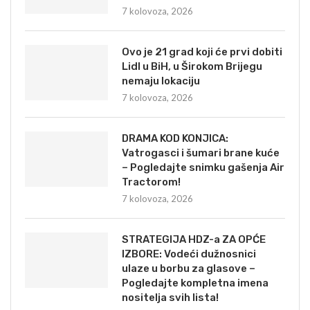
7 kolovoza, 2026
Ovo je 21 grad koji će prvi dobiti
Lidl u BiH, u Širokom Brijegu
nemaju lokaciju
7 kolovoza, 2026
DRAMA KOD KONJICA:
Vatrogasci i šumari brane kuće
– Pogledajte snimku gašenja Air
Tractorom!
7 kolovoza, 2026
STRATEGIJA HDZ-a ZA OPĆE
IZBORE: Vodeći dužnosnici
ulaze u borbu za glasove –
Pogledajte kompletna imena
nositelja svih lista!