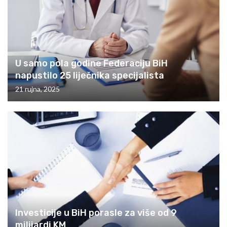
U samo pola godine Federaciju BiH
napustilo 25 liječnika specijalista
21 rujna, 2025
Investicije u BiH porasle za više od 9
milijardi KM