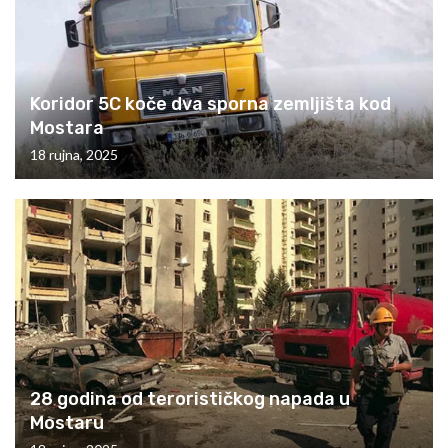
Koridor 5C koče dva sporna zemljišta kod
Mostara
18 rujna, 2025
28 godina od terorističkog napada u
Mostaru