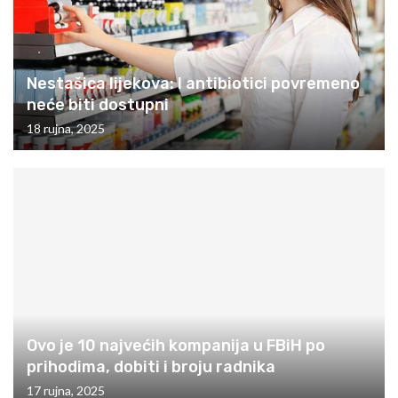
Nestašica lijekova: I antibiotici povremeno
neće biti dostupni
18 rujna, 2025
Ovo je 10 najvećih kompanija u FBiH po
prihodima, dobiti i broju radnika
17 rujna, 2025