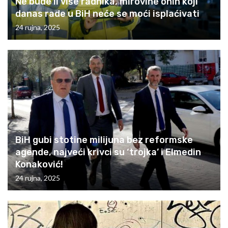
Ne bude li više radnika, mirovine onih koji
danas rade u BiH neće se moći isplaćivati
24 rujna, 2025
BiH gubi stotine milijuna bez reformske
agende, najveći krivci su ‘trojka’ i Elmedin
Konaković!
24 rujna, 2025