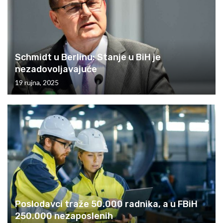
Schmidt u Berlinu: Stanje u BiH je
nezadovoljavajuće
19 rujna, 2025
Poslodavci traže 50.000 radnika, a u FBiH
250.000 nezaposlenih