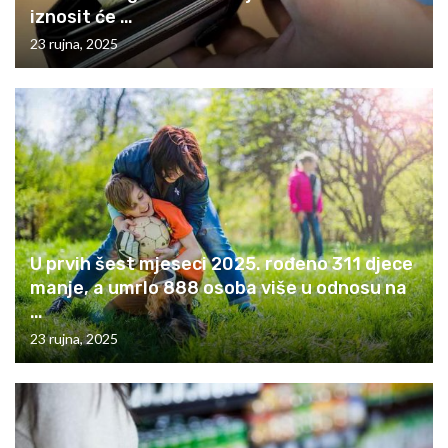
iznosit će …
23 rujna, 2025
U prvih šest mjeseci 2025. rođeno 311 djece
manje, a umrlo 888 osoba više u odnosu na
…
23 rujna, 2025