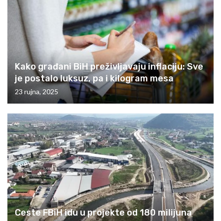
Kako građani BiH preživljavaju inflaciju: Sve
je postalo luksuz, pa i kilogram mesa
23 rujna, 2025
Ceste FBiH idu u projekte od 180 milijuna