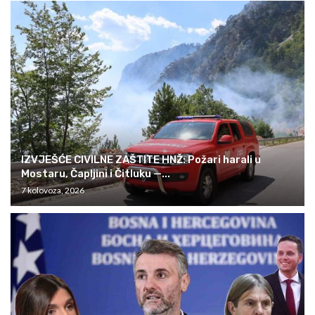
IZVJEŠĆE CIVILNE ZAŠTITE HNŽ: Požari harali u
Mostaru, Čapljini i Čitluku —...
7 kolovoza, 2026