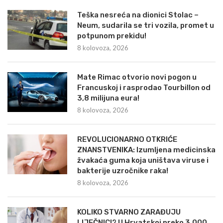
Teška nesreća na dionici Stolac –
Neum, sudarila se tri vozila, promet u
potpunom prekidu!
8 kolovoza, 2026
Mate Rimac otvorio novi pogon u
Francuskoj i rasprodao Tourbillon od
3,8 milijuna eura!
8 kolovoza, 2026
REVOLUCIONARNO OTKRIĆE
ZNANSTVENIKA: Izumljena medicinska
žvakaća guma koja uništava viruse i
bakterije uzročnike raka!
8 kolovoza, 2026
KOLIKO STVARNO ZARAĐUJU
LIJEČNICI? U Hrvatskoj preko 3.000