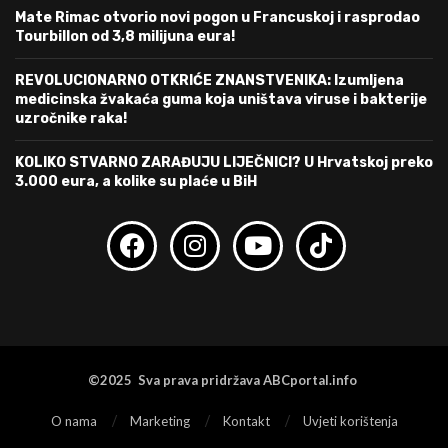
Mate Rimac otvorio novi pogon u Francuskoj i rasprodao
Tourbillon od 3,8 milijuna eura!
REVOLUCIONARNO OTKRIĆE ZNANSTVENIKA: Izumljena
medicinska žvakaća guma koja uništava viruse i bakterije
uzročnike raka!
KOLIKO STVARNO ZARAĐUJU LIJEČNICI? U Hrvatskoj preko
3.000 eura, a kolike su plaće u BiH
©2025 Sva prava pridržava ABCportal.info
O nama
Marketing
Kontakt
Uvjeti korištenja