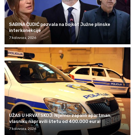
SABINA ČUDIĆ pozvala na bojkot Južne plinske
interkonekcije
7 kolovoza, 2026
UŽAS U HRVATSKOJ: Nijemci zapalili apartman,
vlasniku napravili štetu od 400.000 eura!
7 kolovoza, 2026