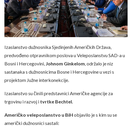
Izaslanstvo dužnosnika Sjedinjenih Američkih Država,
predvođeno otpravnikom poslova u Veleposlanstvu SAD-a u
Bosni i Hercegovini,
Johnom Ginkelom
, održalo je niz
sastanaka s dužnosnicima Bosne i Hercegovine u vezi s
projektom Južne interkonekcije.
Izaslanstvo su činili predstavnici Američke agencije za
trgovinu i razvoj i
tvrtke Bechtel.
Američko veleposlanstvo u BiH
objavilo je s kim su se
američki dužnosnici sastali: