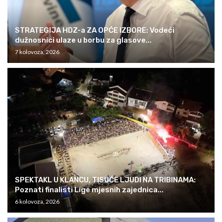
STRATEGIJA HDZ-a ZA OPĆE IZBORE: Vodeći
dužnosnici ulaze u borbu za glasove...
7 kolovoza, 2026
SPEKTAKL U KLANCU, TISUĆE LJUDI NA TRIBINAMA:
Poznati finalisti Lige mjesnih zajednica...
6 kolovoza, 2026