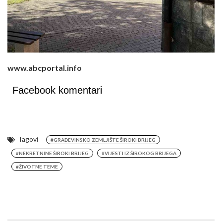
www.abcportal.info
Facebook komentari
Tagovi
#GRAĐEVINSKO ZEMLJIŠTE ŠIROKI BRIJEG
#NEKRETNINE ŠIROKI BRIJEG
#VIJESTI IZ ŠIROKOG BRIJEGA
#ŽIVOTNE TEME