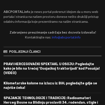
ABCPORTAL.info
je news portal pokrenut idejom da u moru web
portala i stranica na našem prostoru donese nešto drukčiji pristup
odabiru informacija koje prezentiramo na našim stranicama.
Zabranjeno preuzimanje sadržaja bez dozvola izdavača!
Kontaktirajte nas:
info@abcportal.info
POSLJEDNJI ČLANCI
PRAVI HERCEGOVAČKI SPEKTAKL U OSOJU: Pogledajte
kako je bilo na trećoj ‘Osojačkoj traktorijadi’ kod Posušja!
(VIDEO)
Kilometarske kolone na izlazu iz BiH, pogledajte gdje se
najviše čeka!
SPAJANJE TEHNOLOGIJE I TRADICIJE: Radioamateri
Herceg Bosne na Blidinju proslavili 34. rođendan, stigle i