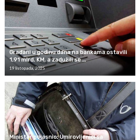
Građani u godinu dana na bankama ostavili
1,91 mlrd. KM, a zadužili se …
19 listopada, 2025
Ministar pojasnio: Umirovljenici sa