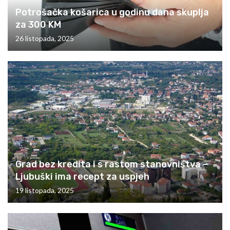
Potrošačka košarica u godinu dana skuplja
za 300 KM
26 listopada, 2025
Grad bez kredita i s rastom stanovništva –
Ljubuški ima recept za uspjeh
19 listopada, 2025