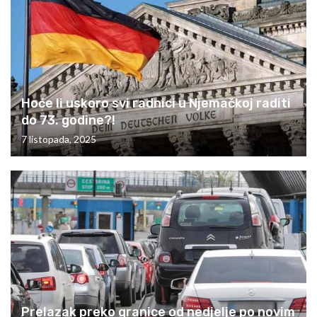
Hoće li uskoro svi radnici u Njemačkoj raditi
do 73. godine?!
7 listopada, 2025
Prelazak preko granice od nedjelje po novim