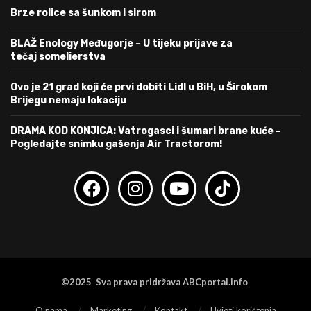
Brze rolice sa šunkom i sirom
BLAŽ Enology Međugorje – U tijeku prijave za
tečaj somelierstva
Ovo je 21 grad koji će prvi dobiti Lidl u BiH, u Širokom
Brijegu nemaju lokaciju
DRAMA KOD KONJICA: Vatrogasci i šumari brane kuće –
Pogledajte snimku gašenja Air Tractorom!
©2025 Sva prava pridržava ABCportal.info
O nama
Marketing
Kontakt
Uvjeti korištenja