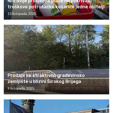
Niti dvije prosječne plaće ne pokrivaju
troškove potrošačke košarice jedne obitelji
15 listopada, 2025
Prodaje se atraktivno građevinsko
zemljište u blizini Širokog Brijega
9 listopada, 2025