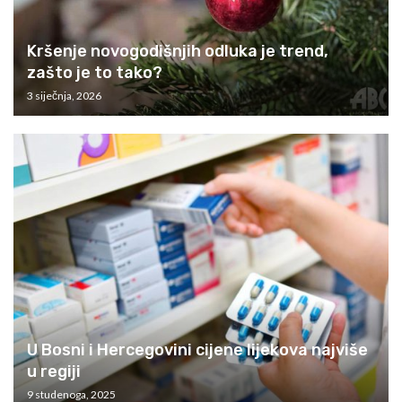
Kršenje novogodišnjih odluka je trend,
zašto je to tako?
3 siječnja, 2026
U Bosni i Hercegovini cijene lijekova najviše
u regiji
9 studenoga, 2025