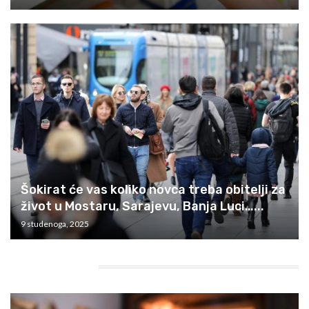
Šokirat će vas koliko novca treba obitelji za
život u Mostaru, Sarajevu, Banja Luci…...
9 studenoga, 2025
HEADING TITLE