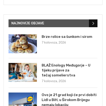
NAJNOVIJE OBJAVE
Brze rolice sa šunkom i sirom
7 kolovoza, 2026
BLAŽ Enology Međugorje – U
tijeku prijave za
tečaj somelierstva
7 kolovoza, 2026
Ovo je 21 grad koji će prvi dobiti
Lidl u BiH, u Širokom Brijegu
nemaju lokaciju