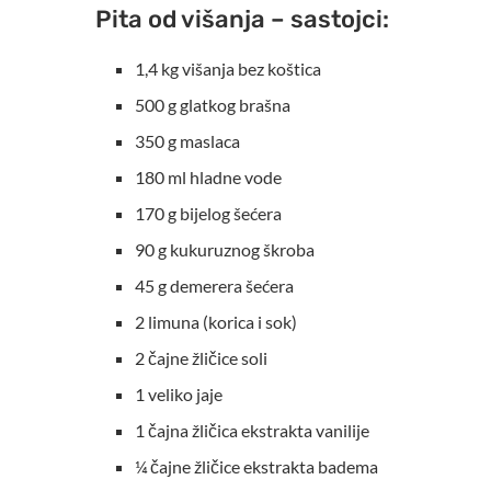
Pita od višanja – sastojci:
1,4 kg višanja bez koštica
500 g glatkog brašna
350 g maslaca
180 ml hladne vode
170 g bijelog šećera
90 g kukuruznog škroba
45 g demerera šećera
2 limuna (korica i sok)
2 čajne žličice soli
1 veliko jaje
1 čajna žličica ekstrakta vanilije
¼ čajne žličice ekstrakta badema