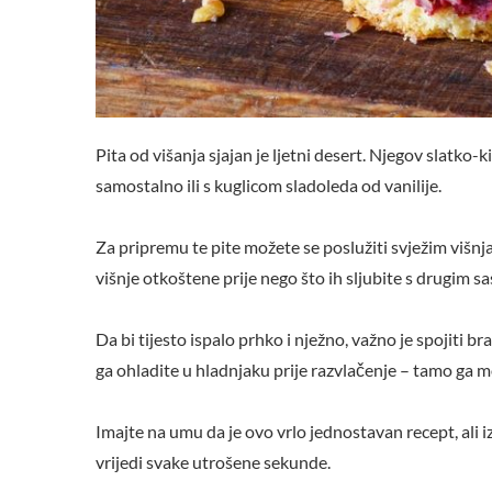
Pita od višanja sjajan je ljetni desert. Njegov slatko-
samostalno ili s kuglicom sladoleda od vanilije.
Za pripremu te pite možete se poslužiti svježim višnj
višnje otkoštene prije nego što ih sljubite s drugim sa
Da bi tijesto ispalo prhko i nježno, važno je spojit
ga ohladite u hladnjaku prije razvlačenje – tamo ga mo
Imajte na umu da je ovo vrlo jednostavan recept, ali izi
vrijedi svake utrošene sekunde.