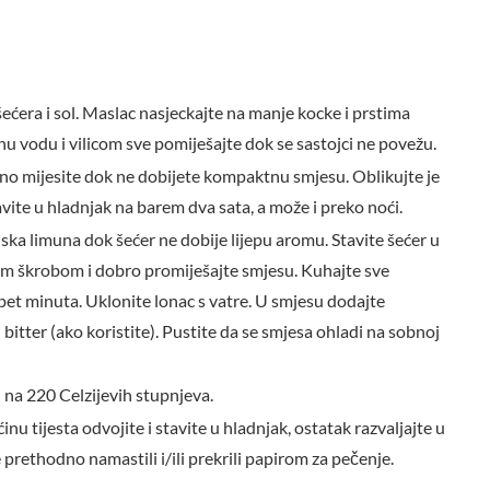
 šećera i sol. Maslac nasjeckajte na manje kocke i prstima
nu vodu i vilicom sve pomiješajte dok se sastojci ne povežu.
no mijesite dok ne dobijete kompaktnu smjesu. Oblikujte je
vite u hladnjak na barem dva sata, a može i preko noći.
anska limuna dok šećer ne dobije lijepu aromu. Stavite šećer u
im škrobom i dobro promiješajte smjesu. Kuhajte sve
pet minuta. Uklonite lonac s vatre. U smjesu dodajte
 bitter (ako koristite). Pustite da se smjesa ohladi na sobnoj
 na 220 Celzijevih stupnjeva.
inu tijesta odvojite i stavite u hladnjak, ostatak razvaljajte u
 prethodno namastili i/ili prekrili papirom za pečenje.