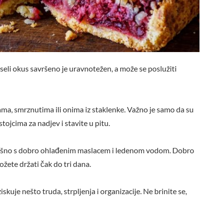
kiseli okus savršeno je uravnotežen, a može se poslužiti
ama, smrznutima ili onima iz staklenke. Važno je samo da su
stojcima za nadjev i stavite u pitu.
i brašno s dobro ohlađenim maslacem i ledenom vodom. Dobro
žete držati čak do tri dana.
skuje nešto truda, strpljenja i organizacije. Ne brinite se,