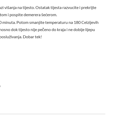
višanja na tijesto. Ostatak tijesta razvucite i prekrijte
jetom i pospite demerera šećerom.
20 minuta. Potom smanjite temperaturu na 180 Celzijevih
osno dok tijesto nije pečeno do kraja i ne dobije lijepu
 posluživanja. Dobar tek!