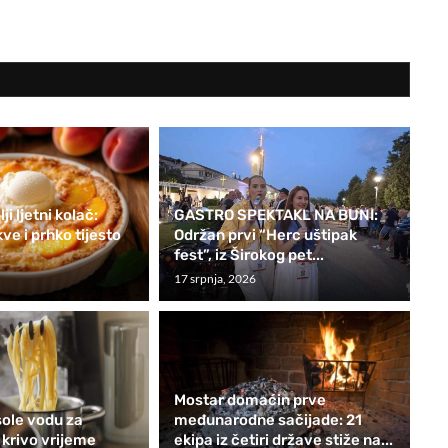
ji ljetni kolač:
GASTRO SPEKTAKL NA BUNI:
e i prhko tijesto
Održan prvi “Herc uštipak
fest”, iz Širokog pet...
17 srpnja, 2026
Mostar domaćin prve
sole vodu za
međunarodne sačijade: 21
 krivo vrijeme
ekipa iz četiri države stiže na...