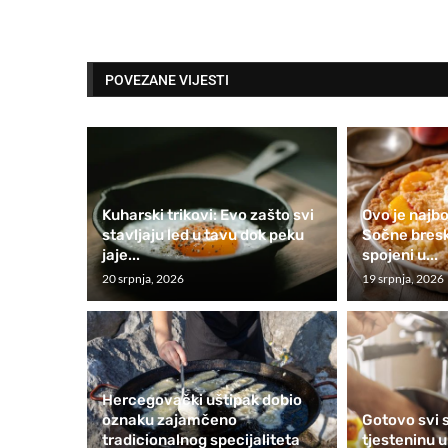
POVEZANE VIJESTI
Kuharski trikovi: Evo zašto svi
Ovo je najbol
stavljaju led u tavu dok peku
Sočne breskv
jaje...
spojeni u...
20 srpnja, 2026
19 srpnja, 2026
Hercegovački uštipak dobio
oznaku zajamčeno
Gotovo svi 
tradicionalnog specijaliteta
tjesteninu u