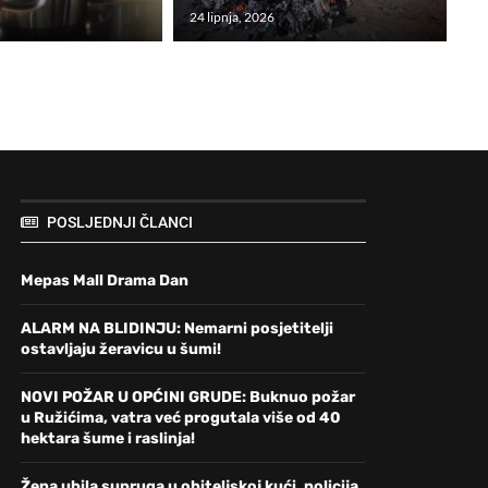
24 lipnja, 2026
POSLJEDNJI ČLANCI
Mepas Mall Drama Dan
ALARM NA BLIDINJU: Nemarni posjetitelji
ostavljaju žeravicu u šumi!
NOVI POŽAR U OPĆINI GRUDE: Buknuo požar
u Ružićima, vatra već progutala više od 40
hektara šume i raslinja!
Žena ubila supruga u obiteljskoj kući, policija