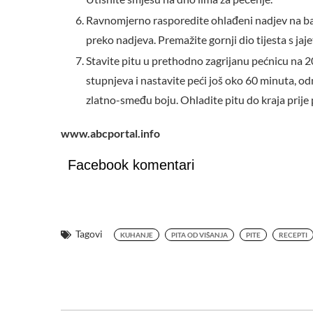
Ravnomjerno rasporedite ohlađeni nadjev na bazi 
preko nadjeva. Premažite gornji dio tijesta s ja
Stavite pitu u prethodno zagrijanu pećnicu na 
stupnjeva i nastavite peći još oko 60 minuta, odn
zlatno-smeđu boju. Ohladite pitu do kraja prije
www.abcportal.info
Facebook komentari
Tagovi
KUHANJE
PITA OD VIŠANJA
PITE
RECEPTI