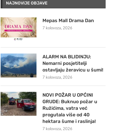
NAJNOVIJE OBJAVE
Mepas Mall Drama Dan
7 kolovoza, 2026
ALARM NA BLIDINJU:
Nemarni posjetitelji
ostavljaju žeravicu u šumi!
7 kolovoza, 2026
NOVI POŽAR U OPĆINI
GRUDE: Buknuo požar u
Ružićima, vatra već
progutala više od 40
hektara šume i raslinja!
7 kolovoza, 2026