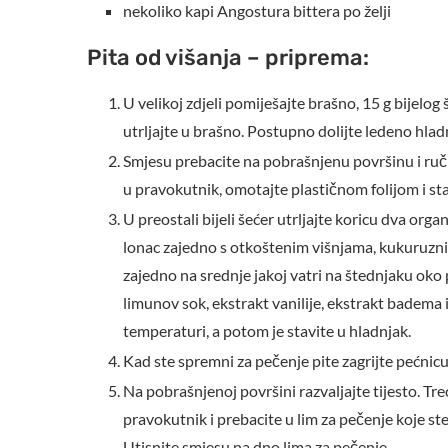
nekoliko kapi Angostura bittera po želji
Pita od višanja – priprema:
U velikoj zdjeli pomiješajte brašno, 15 g bijelog
utrljajte u brašno. Postupno dolijte ledeno hlad
Smjesu prebacite na pobrašnjenu površinu i ruč
u pravokutnik, omotajte plastičnom folijom i sta
U preostali bijeli šećer utrljajte koricu dva org
lonac zajedno s otkoštenim višnjama, kukuruzn
zajedno na srednje jakoj vatri na štednjaku oko 
limunov sok, ekstrakt vanilije, ekstrakt badema i
temperaturi, a potom je stavite u hladnjak.
Kad ste spremni za pečenje pite zagrijte pećnicu
Na pobrašnjenoj površini razvaljajte tijesto. Treć
pravokutnik i prebacite u lim za pečenje koje ste
Utisnite smjesu na dno lima za pečenje.