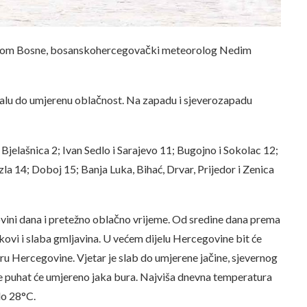
irom Bosne, bosanskohercegovački meteorolog Nedim
malu do umjerenu oblačnost. Na zapadu i sjeverozapadu
 Bjelašnica 2; Ivan Sedlo i Sarajevo 11; Bugojno i Sokolac 12;
zla 14; Doboj 15; Banja Luka, Bihać, Drvar, Prijedor i Zenica
ovini dana i pretežno oblačno vrijeme. Od sredine dana prema
kovi i slaba gmljavina. U većem dijelu Hercegovine bit će
eru Hercegovine. Vjetar je slab do umjerene jačine, sjevernog
 puhat će umjereno jaka bura. Najviša dnevna temperatura
do 28°C.