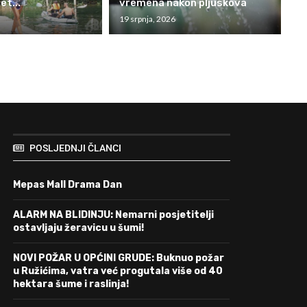
et...
vremena nakon pljuskova
19 srpnja, 2026
POSLJEDNJI ČLANCI
Mepas Mall Drama Dan
ALARM NA BLIDINJU: Nemarni posjetitelji
ostavljaju žeravicu u šumi!
NOVI POŽAR U OPĆINI GRUDE: Buknuo požar
u Ružićima, vatra već progutala više od 40
hektara šume i raslinja!