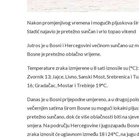
Nakon promjenjivog vremena i mogućih pljuskova š
Sladić najavio je pretežno sunčan i vrlo topao vikend
Jutros je u Bosni i Hercegovini većinom sunčano uz 
Bosne je pretežno oblačno vrijeme.
Temperature zraka izmjerene u 8 sati iznosile su (°C):
Zvornik 13; Jajce, Livno, Sanski Most, Srebrenica i Tu
16; Gradačac, Mostar i Trebinje 19°C.
Danas je u Bosni prijepodne umjereno, a u drugoj pol
večernjim satima širom Bosne su mogući lokalni pljus
pretežno sunčano, dok će više oblačnosti biti na sjev
smjera. Na području Hercegovine i jugozapadu Bosne
zraka iznosit će uglavnom između 18 i 24°C, na jugu 