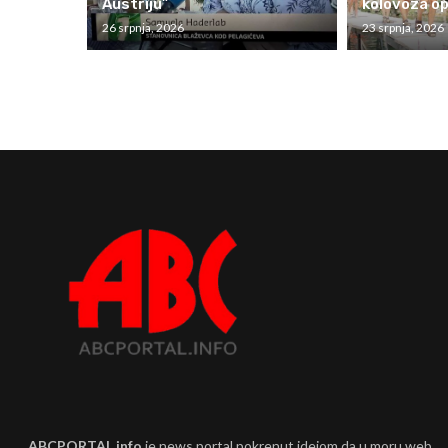
Austriju”
kolovoza op
26 srpnja, 2026
23 srpnja, 2026
ABCPORTAL.info
je news portal pokrenut idejom da u moru web