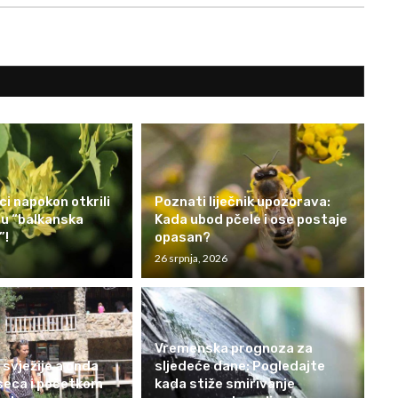
i napokon otkrili
Poznati liječnik upozorava:
inu “balkanska
Kada ubod pčele i ose postaje
”!
opasan?
26 srpnja, 2026
Vremenska prognoza za
 svježije a onda
sljedeće dane: Pogledajte
seca i početkom
kada stiže smirivanje