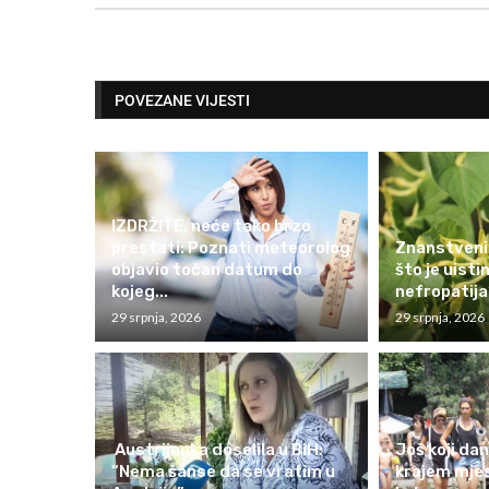
POVEZANE VIJESTI
IZDRŽITE, neće tako brzo
prestati: Poznati meteorolog
Znanstvenic
objavio točan datum do
što je uist
kojeg...
nefropatija
29 srpnja, 2026
29 srpnja, 2026
Austrijanka doselila u BiH:
Još koji dan
“Nema šanse da se vratim u
krajem mje