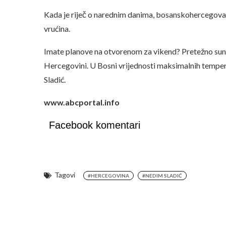
Kada je riječ o narednim danima, bosanskohercegovač
vrućina.
Imate planove na otvorenom za vikend? Pretežno sunč
Hercegovini. U Bosni vrijednosti maksimalnih tempera
Sladić.
www.abcportal.info
Facebook komentari
Tagovi
#HERCEGOVINA
#NEDIM SLADIĆ