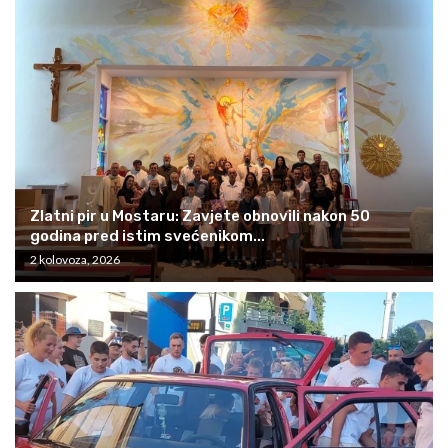
Zlatni pir u Mostaru: Zavjete obnovili nakon 50
godina pred istim svećenikom...
2 kolovoza, 2026