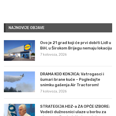
NAJNOVIJE OBJAVE
Ovo je 21 grad koji će prvi dobiti Lidl u
BiH, u Širokom Brijegu nemaju lokaciju
7 kolovoza, 2026
DRAMA KOD KONJICA: Vatrogasci i
šumari brane kuće – Pogledajte
snimku gašenja Air Tractorom!
7 kolovoza, 2026
STRATEGIJA HDZ-a ZA OPĆE IZBORE:
Vodeći dužnosnici ulaze u borbu za