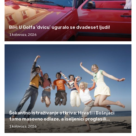
BiH: U Golfa ‘dvicu’ uguralo se dvadeset ljudi!
1 kolovoza, 2026
Šokantno istraživanje otkriva: Hrvati i Bošnjaci
tamo masovno odlaze, a iseljenici proglasili...
1 kolovoza, 2026