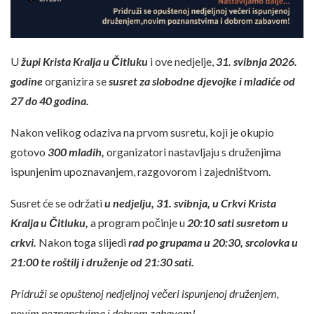
U
župi Krista Kralja u Čitluku
i ove nedjelje,
31. svibnja 2026.
godine
organizira se
susret za slobodne djevojke i mladiće od
27 do 40 godina.
Nakon velikog odaziva na prvom susretu, koji je okupio
gotovo
300 mladih,
organizatori nastavljaju s druženjima
ispunjenim upoznavanjem, razgovorom i zajedništvom.
Susret će se održati
u nedjelju, 31. svibnja, u Crkvi Krista
Kralja u Čitluku,
a program počinje u
20:10 sati susretom u
crkvi.
Nakon toga slijedi
rad po grupama u 20:30, srcolovka u
21:00 te roštilj i druženje od 21:30 sati.
Pridruži se opuštenoj nedjeljnoj večeri ispunjenoj druženjem,
novim poznanstvima i dobrom zabavom!