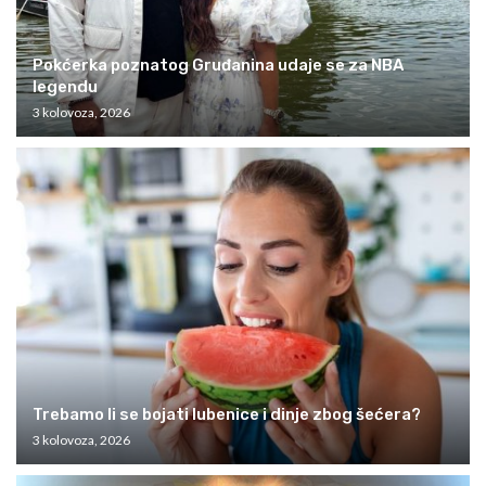
Pokćerka poznatog Gruđanina udaje se za NBA
legendu
3 kolovoza, 2026
Trebamo li se bojati lubenice i dinje zbog šećera?
3 kolovoza, 2026