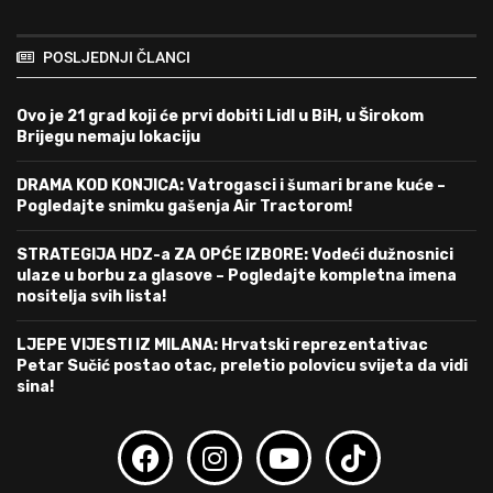
POSLJEDNJI ČLANCI
Ovo je 21 grad koji će prvi dobiti Lidl u BiH, u Širokom
Brijegu nemaju lokaciju
DRAMA KOD KONJICA: Vatrogasci i šumari brane kuće –
Pogledajte snimku gašenja Air Tractorom!
STRATEGIJA HDZ-a ZA OPĆE IZBORE: Vodeći dužnosnici
ulaze u borbu za glasove – Pogledajte kompletna imena
nositelja svih lista!
LJEPE VIJESTI IZ MILANA: Hrvatski reprezentativac
Petar Sučić postao otac, preletio polovicu svijeta da vidi
sina!