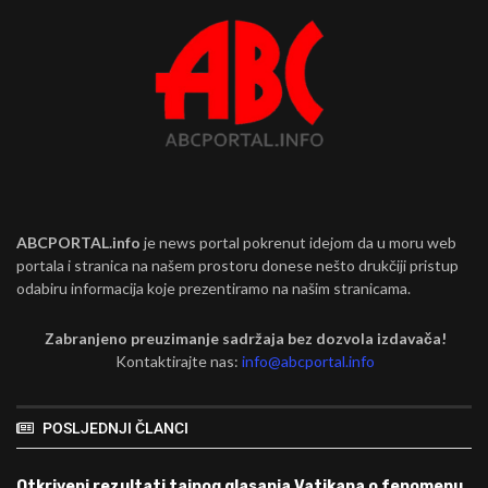
ABCPORTAL.info
je news portal pokrenut idejom da u moru web
portala i stranica na našem prostoru donese nešto drukčiji pristup
odabiru informacija koje prezentiramo na našim stranicama.
Zabranjeno preuzimanje sadržaja bez dozvola izdavača!
Kontaktirajte nas:
info@abcportal.info
POSLJEDNJI ČLANCI
Otkriveni rezultati tajnog glasanja Vatikana o fenomenu