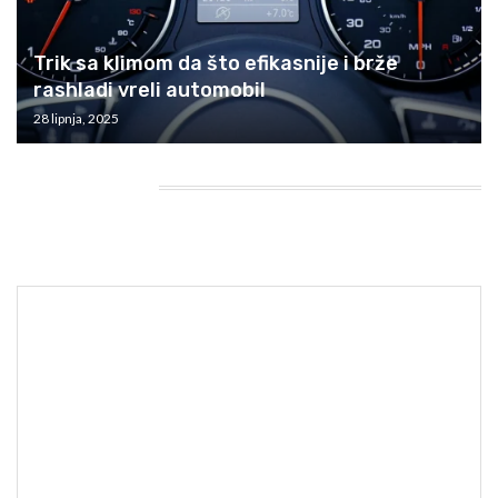
Trik sa klimom da što efikasnije i brže
rashladi vreli automobil
28 lipnja, 2025
HEADING TITLE