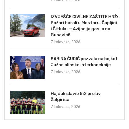
IZVJEŠĆE CIVILNE ZAŠTITE HNŽ:
Požari harali u Mostaru, Čapljini
i Čitluku — Avijacija gasila na
Gubavici!
7 kolovoza, 2026
SABINA ČUDIĆ pozvala na bojkot
Južne plinske interkonekcije
7 kolovoza, 2026
Hajduk slavio 5:2 protiv
Žalgirisa
7 kolovoza, 2026