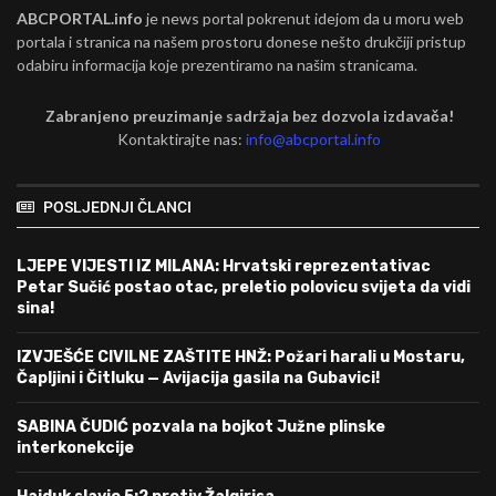
ABCPORTAL.info
je news portal pokrenut idejom da u moru web
portala i stranica na našem prostoru donese nešto drukčiji pristup
odabiru informacija koje prezentiramo na našim stranicama.
Zabranjeno preuzimanje sadržaja bez dozvola izdavača!
Kontaktirajte nas:
info@abcportal.info
POSLJEDNJI ČLANCI
LJEPE VIJESTI IZ MILANA: Hrvatski reprezentativac
Petar Sučić postao otac, preletio polovicu svijeta da vidi
sina!
IZVJEŠĆE CIVILNE ZAŠTITE HNŽ: Požari harali u Mostaru,
Čapljini i Čitluku — Avijacija gasila na Gubavici!
SABINA ČUDIĆ pozvala na bojkot Južne plinske
interkonekcije