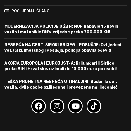
POSLJEDNJI ČLANCI
MODERNIZACIJA POLICIJE U ŽZH: MUP nabavio 15 novih
vozila i motocikle BMW vrijedne preko 700.000 KM!
NESREĆA NA CESTI ŠIROKI BRIJEG – POSUŠJE: Ozlijeđeni
vozači iz Imotskog i Posušja, policija obavila očevid
AKCIJA EUROPOLA I EUROJUST-A: Krijumčarili Sirijce
preko BiH i Hrvatske, uzimali do 10.000 eura po osobi!
TEŠKA PROMETNA NESREĆA U TIHALJINI: Sudarila se tri
vozila, dvije osobe ozlijeđene i prevezene na liječenje!