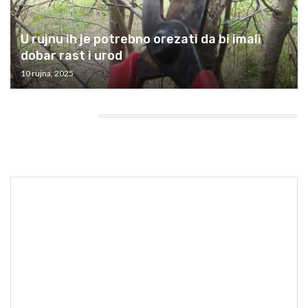
U rujnu ih je potrebno orezati da bi imali
dobar rast i urod
10 rujna, 2025
HEADING TITLE