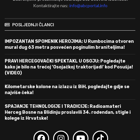
Kontaktirajte nas:
info@abcportal.info
POSLJEDNJI ČLANCI
IMPOZANTAN SPOMENIK HEROJIMA: U Rumbocima otvoren
mural dug 63 metra posvećen poginulim braniteljima!
PRAVI HERCEGOVAČKI SPEKTAKL U OSOJU: Pogledajte
kako je bilo na trećoj ‘Osojačkoj traktorijadi’ kod Posušja!
(VIDEO)
Kilometarske kolone na izlazu iz BiH, pogledajte gdje se
najviše čeka!
SPAJANJE TEHNOLOGIJE I TRADICIJE: Radioamateri
Herceg Bosne na Blidinju proslavili 34. rođendan, stigle i
kolege iz Hrvatske!