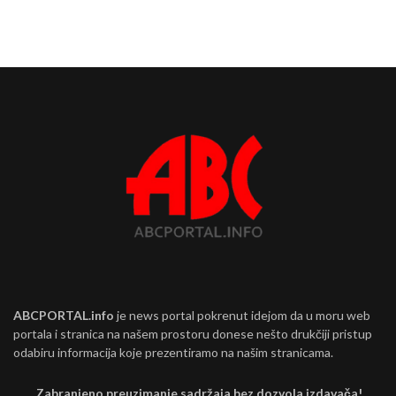
ABCPORTAL.info
je news portal pokrenut idejom da u moru web
portala i stranica na našem prostoru donese nešto drukčiji pristup
odabiru informacija koje prezentiramo na našim stranicama.
Zabranjeno preuzimanje sadržaja bez dozvola izdavača!