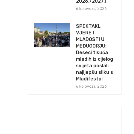
2026./2027.!
6 kolovoza, 2026
SPEKTAKL
VJERE I
MLADOSTI U
MEĐUGORJU:
Deseci tisuća
mladih iz cijelog
svijeta poslali
najljepšu sliku s
Mladifesta!
6 kolovoza, 2026