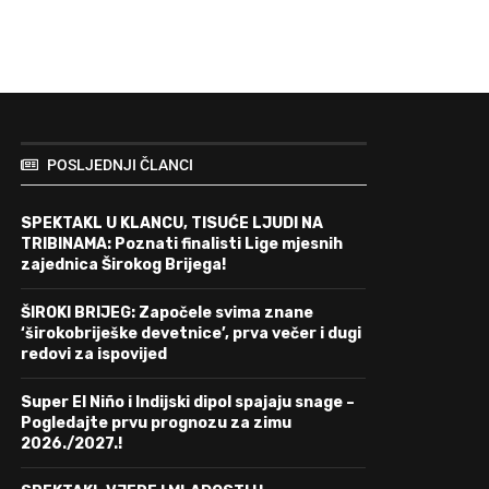
POSLJEDNJI ČLANCI
SPEKTAKL U KLANCU, TISUĆE LJUDI NA
TRIBINAMA: Poznati finalisti Lige mjesnih
zajednica Širokog Brijega!
ŠIROKI BRIJEG: Započele svima znane
‘širokobriješke devetnice’, prva večer i dugi
redovi za ispovijed
Super El Niño i Indijski dipol spajaju snage –
Pogledajte prvu prognozu za zimu
2026./2027.!