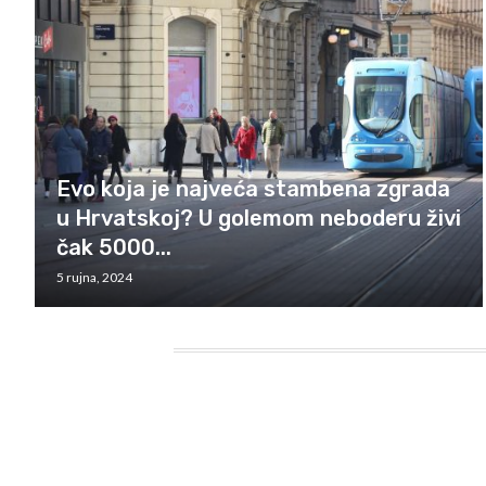
Evo koja je najveća stambena zgrada
u Hrvatskoj? U golemom neboderu živi
čak 5000...
5 rujna, 2024
HEADING TITLE