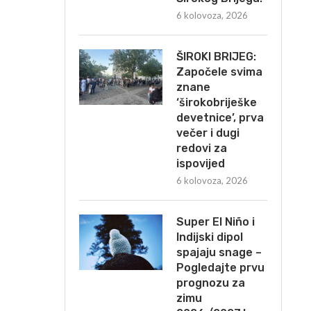
6 kolovoza, 2026
ŠIROKI BRIJEG:
Započele svima
znane
‘širokobriješke
devetnice’, prva
večer i dugi
redovi za
ispovijed
6 kolovoza, 2026
Super El Niño i
Indijski dipol
spajaju snage –
Pogledajte prvu
prognozu za
zimu