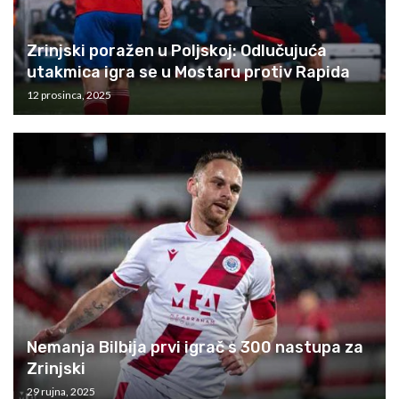
Zrinjski poražen u Poljskoj: Odlučujuća
utakmica igra se u Mostaru protiv Rapida
12 prosinca, 2025
Nemanja Bilbija prvi igrač s 300 nastupa za
Zrinjski
29 rujna, 2025