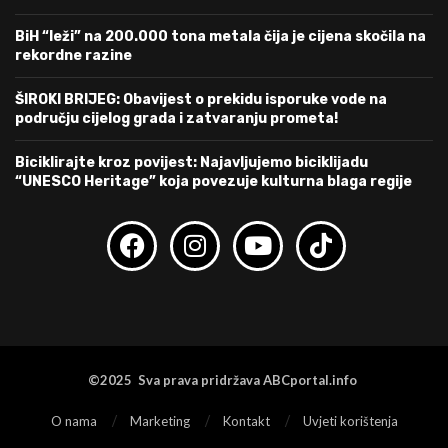
BiH “leži” na 200.000 tona metala čija je cijena skočila na
rekordne razine
ŠIROKI BRIJEG: Obavijest o prekidu isporuke vode na
području cijelog grada i zatvaranju prometa!
Biciklirajte kroz povijest: Najavljujemo biciklijadu
“UNESCO Heritage” koja povezuje kulturna blaga regije
©2025 Sva prava pridržava ABCportal.info
O nama
Marketing
Kontakt
Uvjeti korištenja