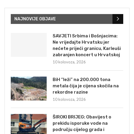
NAJNOVIJE OBJAVE
SAVJETI Srbima i Bošnjacima:
Ne vrijeđajte Hrvatsku jer
nećete prijeći granicu, Karleuši
zabranjen koncert u Hrvatskoj
10 kolovoza, 2026
BiH “leži” na 200.000 tona
metala čija je cijena skočila na
rekordne razine
10 kolovoza, 2026
ŠIROKI BRIJEG: Obavijest o
prekidu isporuke vode na
području cijelog grada i