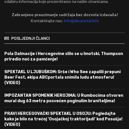
odabiru informacija koje prezentiramo na našim stranicama.
Zabranjeno preuzimanje sadržaja bez dozvola izdavača!
Kontaktirajte nas:
info@abcportal.info
POSLJEDNJI ČLANCI
Pola Dalmacije i Hercegovine slilo se u Imotski, Thompson
priredio noć za pamćenje!
SPEKTAKL U LJUBUŠKOM: Grše i Who See zapalili prepuni
Beer Fest, ekipa ABCportala snimila ludu atmosferu!
(VIDEO)
IMPOZANTAN SPOMENIK HEROJIMA: U Rumbocima otvoren
mural dug 63 metra posvećen poginulim braniteljima!
PRAVI HERCEGOVAČKI SPEKTAKL U OSOJU: Pogledajte
kako je bilo na trećoj ‘Osojačkoj traktorijadi’ kod Posušja!
(VIDEO)