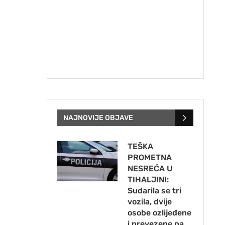
NAJNOVIJE OBJAVE
TEŠKA
PROMETNA
NESREĆA U
TIHALJINI:
Sudarila se tri
vozila, dvije
osobe ozlijeđene
i prevezene na