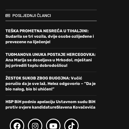
POSLJEDNJI ČLANCI
TEŠKA PROMETNA NESREĆA U TIHALJINI:
Sudarila se tri vozila, dvije osobe ozlijeđene i
prevezene na liječenje!
TUĐMANOVA UNUKA POSTAJE HERCEGOVKA:
Ana Marija se doseljava u Mrkodol, mještani
joj priredili toplu dobrodošlicu!
ŽESTOK SUKOB ZBOG BUGOJNA: Vučić
poručio da je sve laž, Helez odgovorio – “Da je
bio nalog, bio bi uhićen!”
HSP BiH podnio apelaciju Ustavnom sudu BiH
protiv ovjere kandidatureSlavena Kovačevića