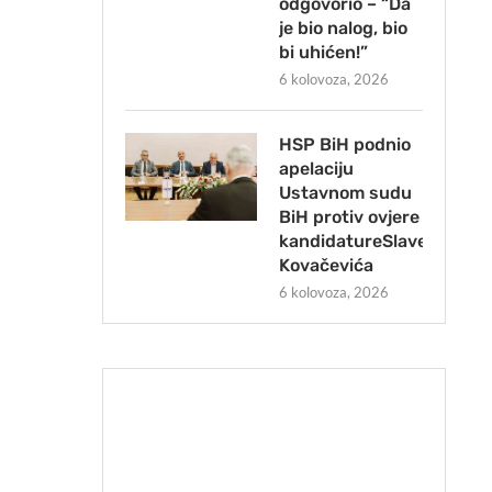
odgovorio – “Da
je bio nalog, bio
bi uhićen!”
6 kolovoza, 2026
HSP BiH podnio
apelaciju
Ustavnom sudu
BiH protiv ovjere
kandidatureSlavena
Kovačevića
6 kolovoza, 2026