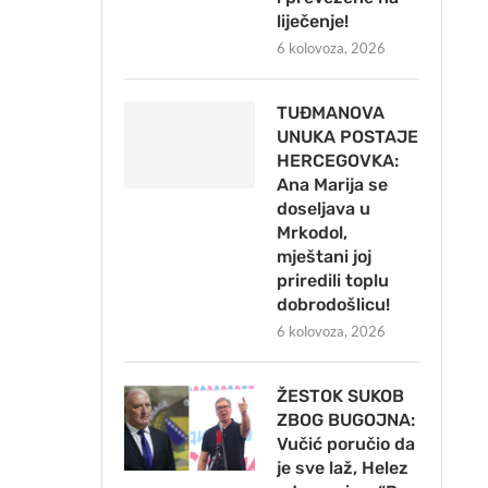
liječenje!
6 kolovoza, 2026
TUĐMANOVA
UNUKA POSTAJE
HERCEGOVKA:
Ana Marija se
doseljava u
Mrkodol,
mještani joj
priredili toplu
dobrodošlicu!
6 kolovoza, 2026
ŽESTOK SUKOB
ZBOG BUGOJNA:
Vučić poručio da
je sve laž, Helez