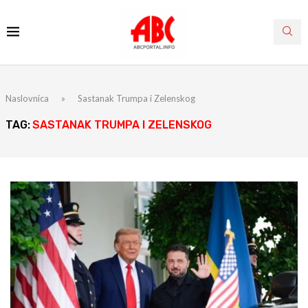
Naslovnica
»
Sastanak Trumpa i Zelenskog
TAG:
SASTANAK TRUMPA I ZELENSKOG