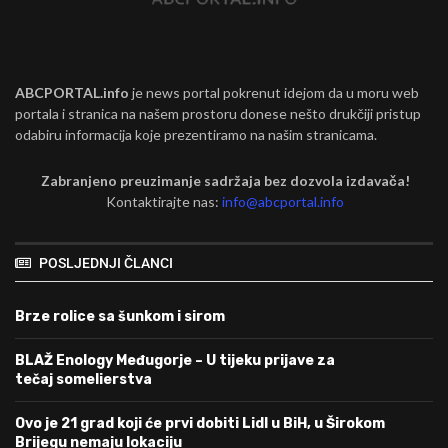
ABCPORTAL.info
je news portal pokrenut idejom da u moru web
portala i stranica na našem prostoru donese nešto drukčiji pristup
odabiru informacija koje prezentiramo na našim stranicama.
Zabranjeno preuzimanje sadržaja bez dozvola izdavača!
Kontaktirajte nas:
info@abcportal.info
POSLJEDNJI ČLANCI
Brze rolice sa šunkom i sirom
BLAŽ Enology Međugorje – U tijeku prijave za
tečaj somelierstva
Ovo je 21 grad koji će prvi dobiti Lidl u BiH, u Širokom
Brijegu nemaju lokaciju