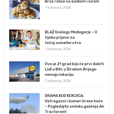
Brze rolice sa šunkom i sirom
7 kolovoza, 2026
BLAŽ Enology Međugorje – U
tijeku prijave za
tečaj somelierstva
7 kolovoza, 2026
Ovo je 21 grad koji će prvi dobiti
Lidl u BiH, u Širokom Brijegu
nemaju lokaciju
7 kolovoza, 2026
DRAMA KOD KONJICA:
Vatrogasci i šumari brane kuće
– Pogledajte snimku gašenja Air
Tractorom!