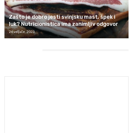
Zašto je dobro jesti svinjsku mast, špek i
luk? Nutricionistica ima zanimljiv odgovor
26 veljače, 2023
HEADING TITLE