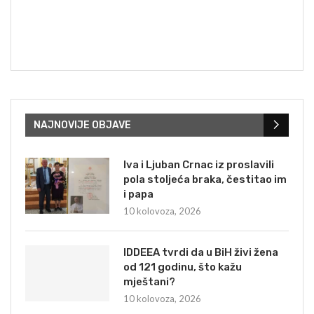
NAJNOVIJE OBJAVE
Iva i Ljuban Crnac iz proslavili
pola stoljeća braka, čestitao im
i papa
10 kolovoza, 2026
IDDEEA tvrdi da u BiH živi žena
od 121 godinu, što kažu
mještani?
10 kolovoza, 2026