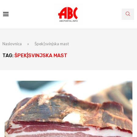
Naslovnica
»
Špek|svinjska mast
TAG:
ŠPEK|SVINJSKA MAST