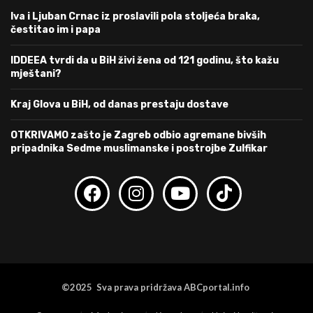
Iva i Ljuban Crnac iz proslavili pola stoljeća braka,
čestitao im i papa
IDDEEA tvrdi da u BiH živi žena od 121 godinu, što kažu
mještani?
Kraj Glova u BiH, od danas prestaju dostave
OTKRIVAMO zašto je Zagreb odbio agremane bivših
pripadnika Sedme muslimanske i postrojbe Zulfikar
©2025 Sva prava pridržava ABCportal.info