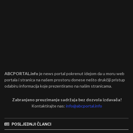
ABCPORTAL.info
je news portal pokrenut idejom da u moru web
portala i stranica na našem prostoru donese nešto drukčiji pristup
odabiru informacija koje prezentiramo na našim stranicama.
Zabranjeno preuzimanje sadržaja bez dozvola izdavača!
Kontaktirajte nas:
info@abcportal.info
POSLJEDNJI ČLANCI