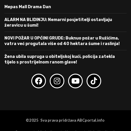
Mepas Mall Drama Dan
ALARM NA BLIDINJU: Nemarni posjetitelji ostavljaju
žeravicu u šumi!
NOVI POŽAR U OPĆINI GRUDE: Buknuo požar u Ružićima,
vatra već progutala više od 40 hektara šume i raslinja!
Žena ubila supruga u obiteljskoj kući, policija zatekla
tijelo s prostrijelnom ranom glave!
©2025 Sva prava pridržava ABCportal.info