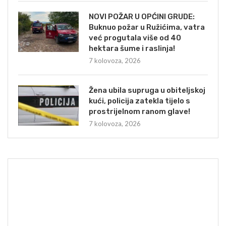
NOVI POŽAR U OPĆINI GRUDE:
Buknuo požar u Ružićima, vatra
već progutala više od 40
hektara šume i raslinja!
7 kolovoza, 2026
Žena ubila supruga u obiteljskoj
kući, policija zatekla tijelo s
prostrijelnom ranom glave!
7 kolovoza, 2026