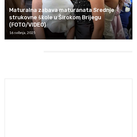
Maturalna zabava maturanata Srednje
strukovne škole u Širokom Brijegu
(FOTO/VIDEO)
16 svibnja, 2025
HEADING TITLE