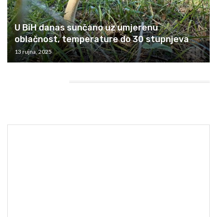
U BiH danas sunčano uz umjerenu
oblačnost, temperature do 30 stupnjeva
13 rujna, 2025
HEADING TITLE