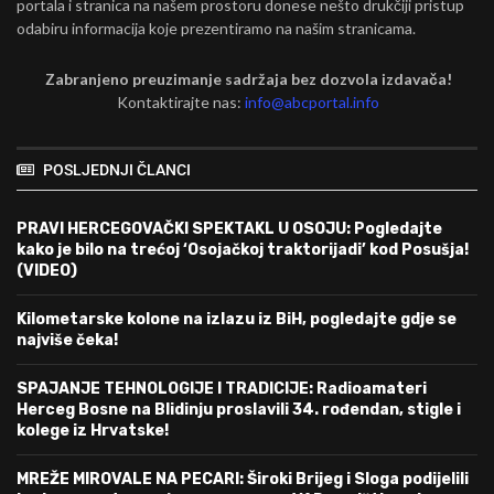
portala i stranica na našem prostoru donese nešto drukčiji pristup
odabiru informacija koje prezentiramo na našim stranicama.
Zabranjeno preuzimanje sadržaja bez dozvola izdavača!
Kontaktirajte nas:
info@abcportal.info
POSLJEDNJI ČLANCI
PRAVI HERCEGOVAČKI SPEKTAKL U OSOJU: Pogledajte
kako je bilo na trećoj ‘Osojačkoj traktorijadi’ kod Posušja!
(VIDEO)
Kilometarske kolone na izlazu iz BiH, pogledajte gdje se
najviše čeka!
SPAJANJE TEHNOLOGIJE I TRADICIJE: Radioamateri
Herceg Bosne na Blidinju proslavili 34. rođendan, stigle i
kolege iz Hrvatske!
MREŽE MIROVALE NA PECARI: Široki Brijeg i Sloga podijelili