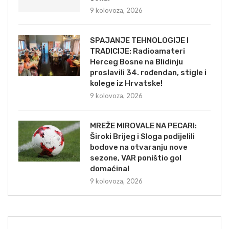
9 kolovoza, 2026
SPAJANJE TEHNOLOGIJE I
TRADICIJE: Radioamateri
Herceg Bosne na Blidinju
proslavili 34. rođendan, stigle i
kolege iz Hrvatske!
9 kolovoza, 2026
MREŽE MIROVALE NA PECARI:
Široki Brijeg i Sloga podijelili
bodove na otvaranju nove
sezone, VAR poništio gol
domaćina!
9 kolovoza, 2026