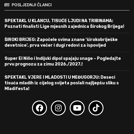
POSLJEDNJI ČLANCI
SPEKTAKL U KLANCU, TISUĆE LJUDI NA TRIBINAMA:
Poznati finalisti Lige mjesnih zajednica Širokog Brijega!
ŠIROKI BRIJEG: Započele svima znane ‘širokobriješke
devetnice’, prva večer i dugi redovi za ispovijed
Super El Niño i Indijski dipol spajaju snage – Pogledajte
prvu prognozu za zimu 2026./2027.!
SPEKTAKL VJERE I MLADOSTI U MEĐUGORJU: Deseci
tisuća mladih iz cijelog svijeta poslali najljepšu sliku s
Mladifesta!