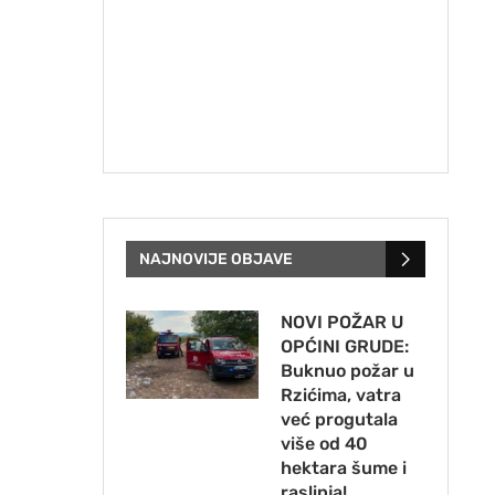
NAJNOVIJE OBJAVE
NOVI POŽAR U
OPĆINI GRUDE:
Buknuo požar u
Rzićima, vatra
već progutala
više od 40
hektara šume i
raslinja!