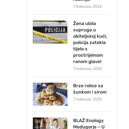
7 kolovoza, 2026
Žena ubila
supruga u
obiteljskoj kući,
policija zatekla
tijelo s
prostrijelnom
ranom glave!
7 kolovoza, 2026
Brze rolice sa
šunkom i sirom
7 kolovoza, 2026
BLAŽ Enology
Međugorje – U