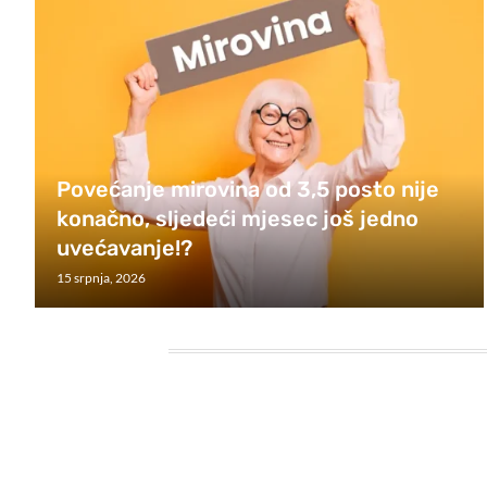
Povećanje mirovina od 3,5 posto nije
konačno, sljedeći mjesec još jedno
uvećavanje!?
15 srpnja, 2026
HEADING TITLE