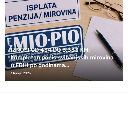
IZNOSI OD 434 DO 3.333 KM:
Kompletan popis svibanjskih mirovina
u FBiH po godinama...
1 lipnja, 2026