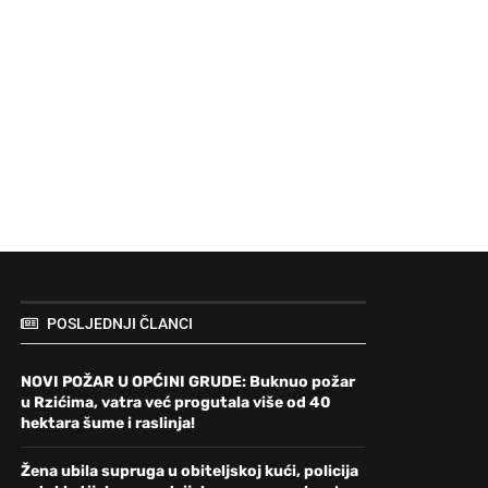
POSLJEDNJI ČLANCI
NOVI POŽAR U OPĆINI GRUDE: Buknuo požar
u Rzićima, vatra već progutala više od 40
hektara šume i raslinja!
Žena ubila supruga u obiteljskoj kući, policija