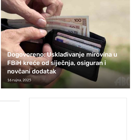
Dogovoreno: Usklađivanje mirovina u
FBiH kreće od siječnja, osiguran i
novčani dodatak
16 rujna, 2025