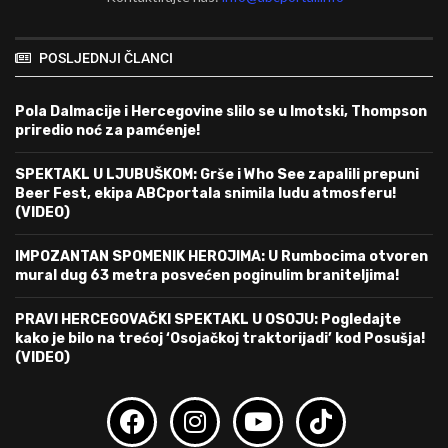
POSLJEDNJI ČLANCI
Pola Dalmacije i Hercegovine slilo se u Imotski, Thompson
priredio noć za pamćenje!
SPEKTAKL U LJUBUŠKOM: Grše i Who See zapalili prepuni
Beer Fest, ekipa ABCportala snimila ludu atmosferu!
(VIDEO)
IMPOZANTAN SPOMENIK HEROJIMA: U Rumbocima otvoren
mural dug 63 metra posvećen poginulim braniteljima!
PRAVI HERCEGOVAČKI SPEKTAKL U OSOJU: Pogledajte
kako je bilo na trećoj ‘Osojačkoj traktorijadi’ kod Posušja!
(VIDEO)