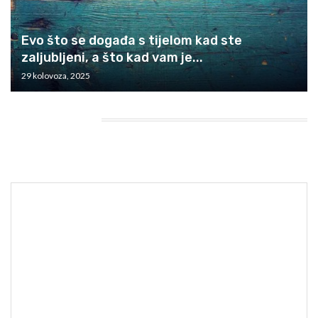
Evo što se događa s tijelom kad ste
zaljubljeni, a što kad vam je...
29 kolovoza, 2025
HEADING TITLE