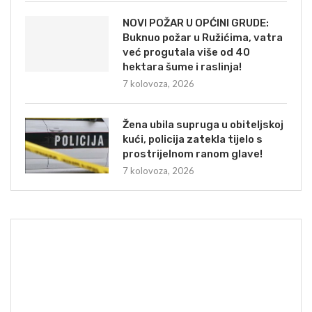
NOVI POŽAR U OPĆINI GRUDE:
Buknuo požar u Ružićima, vatra
već progutala više od 40
hektara šume i raslinja!
7 kolovoza, 2026
Žena ubila supruga u obiteljskoj
kući, policija zatekla tijelo s
prostrijelnom ranom glave!
7 kolovoza, 2026