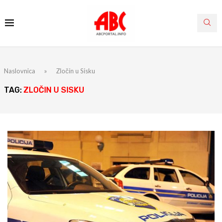
Naslovnica
»
Zločin u Sisku
TAG:
ZLOČIN U SISKU