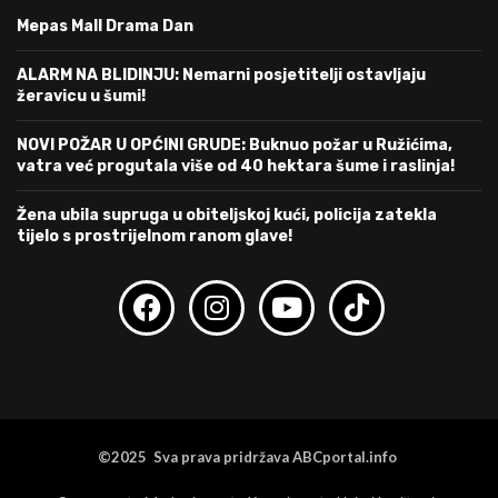
Mepas Mall Drama Dan
ALARM NA BLIDINJU: Nemarni posjetitelji ostavljaju
žeravicu u šumi!
NOVI POŽAR U OPĆINI GRUDE: Buknuo požar u Ružićima,
vatra već progutala više od 40 hektara šume i raslinja!
Žena ubila supruga u obiteljskoj kući, policija zatekla
tijelo s prostrijelnom ranom glave!
©2025 Sva prava pridržava ABCportal.info