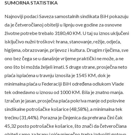
SUMORNA STATISTIKA
Najnoviji podaci Saveza samostalnih sindikata BiH pokazuju
da je četveročlanoj obitelji u lipnju ove godine za osnovne
životne potrebe trebalo 3180,40 KM. U taj su iznos uključeni
isključivo nužni troškovi: hrana, stanovanje, režije, odjeća,
higijena, obrazovanje, prijevoz i kultura. Drugim riječima, sve
ono bez čega se u današnje vrijeme praktički ne može, a ne
ono što bi možda željeli imati. S druge strane, prosječna neto
plaća isplaćena u travnju iznosila je 1545 KM, dok je
minimalna plaća u Federaciji BiH određena odlukom Vlade
tek odnedavno u iznosu od 1000 KM. Bila je znatno manja.
Izračun je jasan, prosječna plaća pokriva manje od polovine
sindikalne potrošačke košarice (48,58%), a minimalna tek
trećinu (31,44%). Porazna je činjenica da prehrana čini čak
45,32 posto potrošačke košarice, što znači da četveročlana
obitelj samo za hranu i piće mjesečno treba izdvojiti gotovo