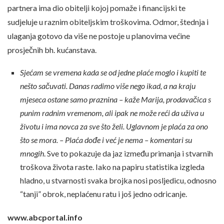
partnera ima dio obitelji kojoj pomaže i financijski te
sudjeluje u raznim obiteljskim troškovima. Odmor, štednja i
ulaganja gotovo da više ne postoje u planovima većine
prosječnih bh. kućanstava.
Sjećam se vremena kada se od jedne plaće moglo i kupiti te
nešto sačuvati. Danas radimo više nego ikad, a na kraju
mjeseca ostane samo praznina – kaže Marija, prodavačica s
punim radnim vremenom, ali ipak ne može reći da uživa u
životu i ima novca za sve što želi. Uglavnom je plaća za ono
što se mora. – Plaća dođe i već je nema – komentari su
mnogih
. Sve to pokazuje da jaz između primanja i stvarnih
troškova života raste. Iako na papiru statistika izgleda
hladno, u stvarnosti svaka brojka nosi posljedicu, odnosno
“tanji” obrok, neplaćenu ratu i još jedno odricanje.
www.abcportal.info