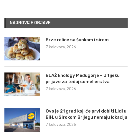
NAJNOVIJE OBJAVE
Brze rolice sa šunkom i sirom
7 kolovoza, 2026
BLAŽ Enology Međugorje – U tijeku
prijave za tečaj somelierstva
7 kolovoza, 2026
Ovo je 21 grad koji će prvi dobiti Lidl u
BiH, u Širokom Brijegu nemaju lokaciju
7 kolovoza, 2026