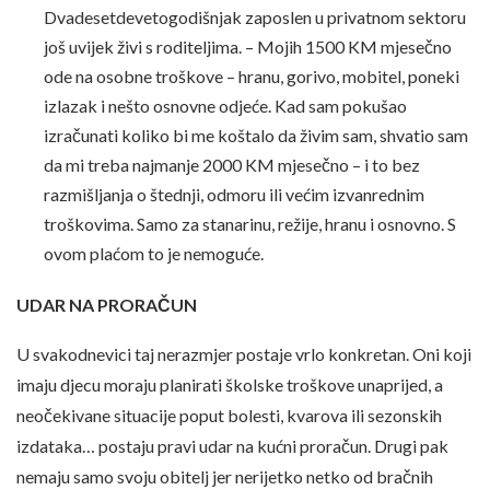
Dvadesetdevetogodišnjak zaposlen u privatnom sektoru
još uvijek živi s roditeljima. – Mojih 1500 KM mjesečno
ode na osobne troškove – hranu, gorivo, mobitel, poneki
izlazak i nešto osnovne odjeće. Kad sam pokušao
izračunati koliko bi me koštalo da živim sam, shvatio sam
da mi treba najmanje 2000 KM mjesečno – i to bez
razmišljanja o štednji, odmoru ili većim izvanrednim
troškovima. Samo za stanarinu, režije, hranu i osnovno. S
ovom plaćom to je nemoguće.
UDAR NA PRORAČUN
U svakodnevici taj nerazmjer postaje vrlo konkretan. Oni koji
imaju djecu moraju planirati školske troškove unaprijed, a
neočekivane situacije poput bolesti, kvarova ili sezonskih
izdataka… postaju pravi udar na kućni proračun. Drugi pak
nemaju samo svoju obitelj jer nerijetko netko od bračnih