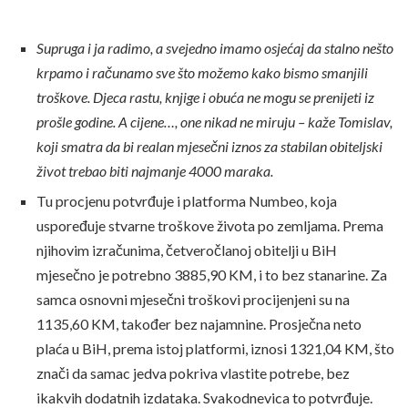
Supruga i ja radimo, a svejedno imamo osjećaj da stalno nešto
krpamo i računamo sve što možemo kako bismo smanjili
troškove. Djeca rastu, knjige i obuća ne mogu se prenijeti iz
prošle godine. A cijene…, one nikad ne miruju – kaže Tomislav,
koji smatra da bi realan mjesečni iznos za stabilan obiteljski
život trebao biti najmanje 4000 maraka.
Tu procjenu potvrđuje i platforma Numbeo, koja
uspoređuje stvarne troškove života po zemljama. Prema
njihovim izračunima, četveročlanoj obitelji u BiH
mjesečno je potrebno 3885,90 KM, i to bez stanarine. Za
samca osnovni mjesečni troškovi procijenjeni su na
1135,60 KM, također bez najamnine. Prosječna neto
plaća u BiH, prema istoj platformi, iznosi 1321,04 KM, što
znači da samac jedva pokriva vlastite potrebe, bez
ikakvih dodatnih izdataka. Svakodnevica to potvrđuje.