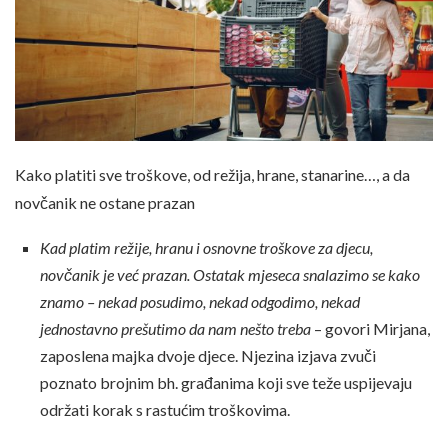
Kako platiti sve troškove, od režija, hrane, stanarine…, a da
novčanik ne ostane prazan
Kad platim režije, hranu i osnovne troškove za djecu,
novčanik je već prazan. Ostatak mjeseca snalazimo se kako
znamo – nekad posudimo, nekad odgodimo, nekad
jednostavno prešutimo da nam nešto treba
– govori Mirjana,
zaposlena majka dvoje djece. Njezina izjava zvuči
poznato brojnim bh. građanima koji sve teže uspijevaju
održati korak s rastućim troškovima.