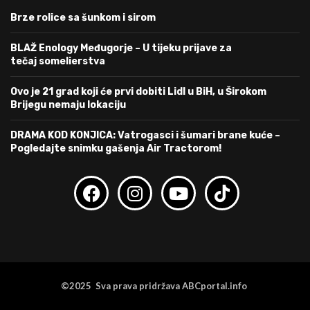
Brze rolice sa šunkom i sirom
BLAŽ Enology Međugorje – U tijeku prijave za
tečaj somelierstva
Ovo je 21 grad koji će prvi dobiti Lidl u BiH, u Širokom
Brijegu nemaju lokaciju
DRAMA KOD KONJICA: Vatrogasci i šumari brane kuće –
Pogledajte snimku gašenja Air Tractorom!
©2025 Sva prava pridržava ABCportal.info