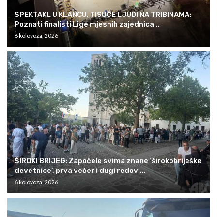
SPEKTAKL U KLANCU, TISUĆE LJUDI NA TRIBINAMA:
Poznati finalisti Lige mjesnih zajednica...
6 kolovoza, 2026
ŠIROKI BRIJEG: Započele svima znane ‘širokobriješke
devetnice’, prva večer i dugi redovi...
6 kolovoza, 2026