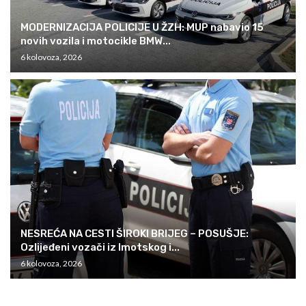
MODERNIZACIJA POLICIJE U ŽZH: MUP nabavio 15
novih vozila i motocikle BMW...
6 kolovoza, 2026
NESREĆA NA CESTI ŠIROKI BRIJEG – POSUŠJE:
Ozlijeđeni vozači iz Imotskog i...
6 kolovoza, 2026