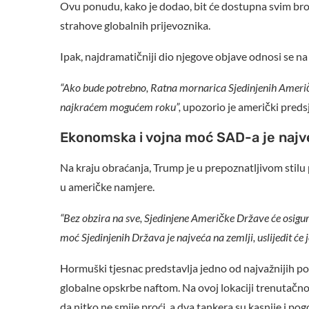
Ovu ponudu, kako je dodao, bit će dostupna svim bro
strahove globalnih prijevoznika.
Ipak, najdramatičniji dio njegove objave odnosi se na 
“Ako bude potrebno, Ratna mornarica Sjedinjenih Američ
najkraćem mogućem roku”,
upozorio je američki preds
Ekonomska i vojna moć SAD-a je najv
Na kraju obraćanja, Trump je u prepoznatljivom stilu
u američke namjere.
“Bez obzira na sve, Sjedinjene Američke Države će osigu
moć Sjedinjenih Država je najveća na zemlji, uslijedit će j
Hormuški tjesnac predstavlja jedno od najvažnijih po
globalne opskrbe naftom. Na ovoj lokaciji trenutačno
da nitko ne smije proći, a dva tankera su kasnije i po