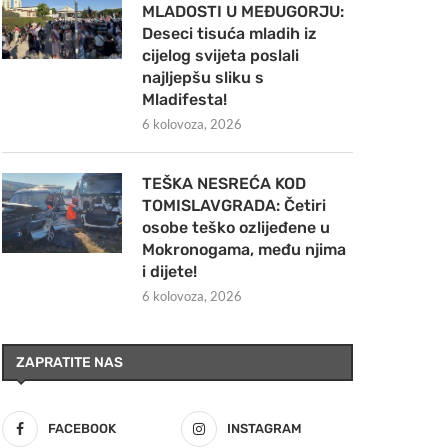
MLADOSTI U MEĐUGORJU:
Deseci tisuća mladih iz
cijelog svijeta poslali
najljepšu sliku s
Mladifesta!
6 kolovoza, 2026
TEŠKA NESREĆA KOD
TOMISLAVGRADA: Četiri
osobe teško ozlijeđene u
Mokronogama, među njima
i dijete!
6 kolovoza, 2026
ZAPRATITE NAS
FACEBOOK
INSTAGRAM