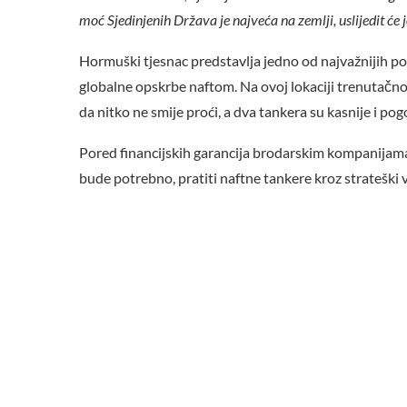
moć Sjedinjenih Država je najveća na zemlji, uslijedit će j
Hormuški tjesnac predstavlja jedno od najvažnijih po
globalne opskrbe naftom. Na ovoj lokaciji trenutačno
da nitko ne smije proći, a dva tankera su kasnije i po
Pored financijskih garancija brodarskim kompanijama
bude potrebno, pratiti naftne tankere kroz strateški