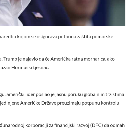
 naredbu kojom se osigurava potpuna zaštita pomorske
, Trump je najavio da će Američka ratna mornarica, ako
 važan Hormuški tjesnac.
u, američki lider poslao je jasnu poruku globalnim tržištima
da Sjedinjene Američke Države preuzimaju potpunu kontrolu
đunarodnoj korporaciji za financijski razvoj (DFC) da odmah