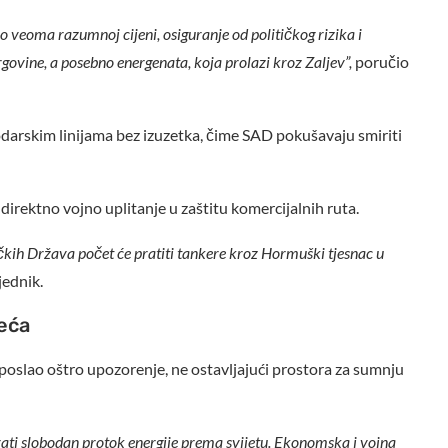
 veoma razumnoj cijeni, osiguranje od političkog rizika i
govine, a posebno energenata, koja prolazi kroz Zaljev”,
poručio
darskim linijama bez izuzetka, čime SAD pokušavaju smiriti
direktno vojno uplitanje u zaštitu komercijalnih ruta.
kih Država počet će pratiti tankere kroz Hormuški tjesnac u
jednik.
eća
 poslao oštro upozorenje, ne ostavljajući prostora za sumnju
rati slobodan protok energije prema svijetu. Ekonomska i vojna