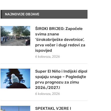
NAJNOVIJE OBJAVE
ŠIROKI BRIJEG: Započele
svima znane
‘širokobriješke devetnice’,
prva večer i dugi redovi za
ispovijed
6 kolovoza, 2026
Super El Niño i Indijski dipol
spajaju snage – Pogledajte
prvu prognozu za zimu
2026./2027.!
6 kolovoza, 2026
SPEKTAKL VJERE I