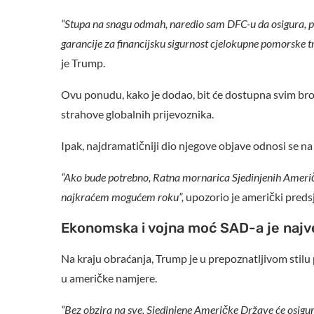
“Stupa na snagu odmah, naredio sam DFC-u da osigura, po
garancije za financijsku sigurnost cjelokupne pomorske tr
je Trump.
Ovu ponudu, kako je dodao, bit će dostupna svim bro
strahove globalnih prijevoznika.
Ipak, najdramatičniji dio njegove objave odnosi se na 
“Ako bude potrebno, Ratna mornarica Sjedinjenih Američ
najkraćem mogućem roku”,
upozorio je američki preds
Ekonomska i vojna moć SAD-a je najv
Na kraju obraćanja, Trump je u prepoznatljivom stilu
u američke namjere.
“Bez obzira na sve, Sjedinjene Američke Države će osigu