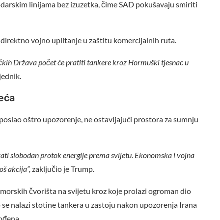
darskim linijama bez izuzetka, čime SAD pokušavaju smiriti
direktno vojno uplitanje u zaštitu komercijalnih ruta.
kih Država počet će pratiti tankere kroz Hormuški tjesnac u
jednik.
eća
 poslao oštro upozorenje, ne ostavljajući prostora za sumnju
rati slobodan protok energije prema svijetu. Ekonomska i vojna
oš akcija”,
zaključio je Trump.
morskih čvorišta na svijetu kroz koje prolazi ogroman dio
 se nalazi stotine tankera u zastoju nakon upozorenja Irana
gođena.