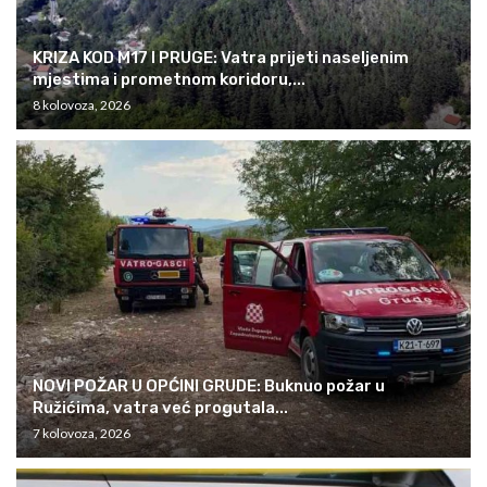
KRIZA KOD M17 I PRUGE: Vatra prijeti naseljenim
mjestima i prometnom koridoru,...
8 kolovoza, 2026
NOVI POŽAR U OPĆINI GRUDE: Buknuo požar u
Ružićima, vatra već progutala...
7 kolovoza, 2026