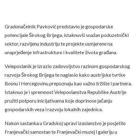
Gradonačelnik Pavković predstavio je gospodarske
potencijale Širokog Brijega, istaknuvši snažan poduzetnički
sektor, razvijenu industriju te projekte usmjerene na
unaprjeđenje infrastrukture i kvalitete života građana.
Veleposlanik je izrazio zadovoljstvo razinom gospodarskog
razvoja Širokog Brijega te naglasio kako austrijske tvrtke
Bosnu i Hercegovinu prepoznaju kao važno tržište i partnera.
Istaknuo je i spremnost Veleposlanstva Republike Austrije
pružiti potporu inicijativama koje doprinose jačanju
gospodarskih veza i razvoju lokalnih zajednica.
Nakon sastanka u Gradskoj upravi izaslanstvo je posjetilo
Franjevački samostan te Franjevački muzej i galeriju u