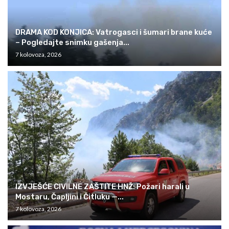
DRAMA KOD KONJICA: Vatrogasci i šumari brane kuće
– Pogledajte snimku gašenja...
7 kolovoza, 2026
IZVJEŠĆE CIVILNE ZAŠTITE HNŽ: Požari harali u
Mostaru, Čapljini i Čitluku —...
7 kolovoza, 2026