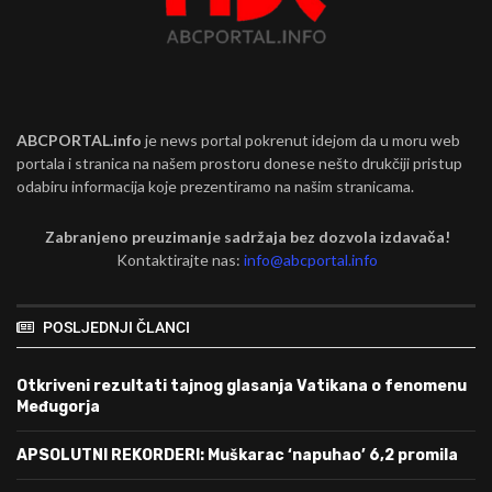
ABCPORTAL.info
je news portal pokrenut idejom da u moru web
portala i stranica na našem prostoru donese nešto drukčiji pristup
odabiru informacija koje prezentiramo na našim stranicama.
Zabranjeno preuzimanje sadržaja bez dozvola izdavača!
Kontaktirajte nas:
info@abcportal.info
POSLJEDNJI ČLANCI
Otkriveni rezultati tajnog glasanja Vatikana o fenomenu
Međugorja
APSOLUTNI REKORDERI: Muškarac ‘napuhao’ 6,2 promila