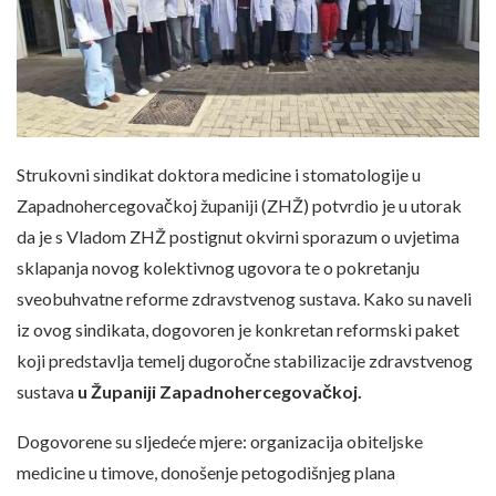
Strukovni sindikat doktora medicine i stomatologije u
Zapadnohercegovačkoj županiji (ZHŽ) potvrdio je u utorak
da je s Vladom ZHŽ postignut okvirni sporazum o uvjetima
sklapanja novog kolektivnog ugovora te o pokretanju
sveobuhvatne reforme zdravstvenog sustava. Kako su naveli
iz ovog sindikata, dogovoren je konkretan reformski paket
koji predstavlja temelj dugoročne stabilizacije zdravstvenog
sustava
u Županiji Zapadnohercegovačkoj.
Dogovorene su sljedeće mjere: organizacija obiteljske
medicine u timove, donošenje petogodišnjeg plana