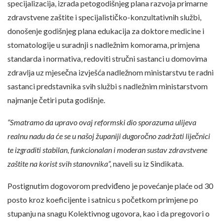
specijalizacija, izrada petogodišnjeg plana razvoja primarne
zdravstvene zaštite i specijalističko-konzultativnih službi,
donošenje godišnjeg plana edukacija za doktore medicine i
stomatologije u suradnji s nadležnim komorama, primjena
standarda i normativa, redoviti stručni sastanci u domovima
zdravlja uz mjesečna izvješća nadležnom ministarstvu te radni
sastanci predstavnika svih službi s nadležnim ministarstvom
najmanje četiri puta godišnje.
“Smatramo da upravo ovaj reformski dio sporazuma ulijeva
realnu nadu da će se u našoj županiji dugoročno zadržati liječnici
te izgraditi stabilan, funkcionalan i moderan sustav zdravstvene
zaštite na korist svih stanovnika”,
naveli su iz Sindikata.
Postignutim dogovorom predviđeno je povećanje plaće od 30
posto kroz koeficijente i satnicu s početkom primjene po
stupanju na snagu Kolektivnog ugovora, kao i da pregovori o