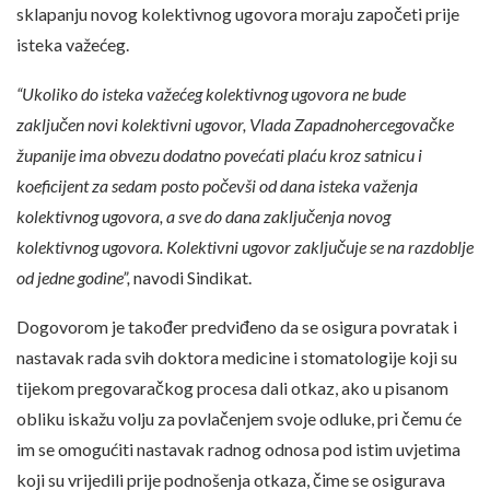
sklapanju novog kolektivnog ugovora moraju započeti prije
isteka važećeg.
“Ukoliko do isteka važećeg kolektivnog ugovora ne bude
zaključen novi kolektivni ugovor, Vlada Zapadnohercegovačke
županije ima obvezu dodatno povećati plaću kroz satnicu i
koeficijent za sedam posto počevši od dana isteka važenja
kolektivnog ugovora, a sve do dana zaključenja novog
kolektivnog ugovora. Kolektivni ugovor zaključuje se na razdoblje
od jedne godine”,
navodi Sindikat.
Dogovorom je također predviđeno da se osigura povratak i
nastavak rada svih doktora medicine i stomatologije koji su
tijekom pregovaračkog procesa dali otkaz, ako u pisanom
obliku iskažu volju za povlačenjem svoje odluke, pri čemu će
im se omogućiti nastavak radnog odnosa pod istim uvjetima
koji su vrijedili prije podnošenja otkaza, čime se osigurava