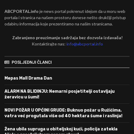
ABCPORTAL.info
je news portal pokrenut idejom da u moru web
portala i stranica na našem prostoru donese nešto drukčiji pristup
odabiru informacija koje prezentiramo na našim stranicama.
Zabranjeno preuzimanje sadržaja bez dozvola izdavača!
Kontaktirajte nas:
info@abcportal.info
POSLJEDNJI ČLANCI
Mepas Mall Drama Dan
ALARM NA BLIDINJU: Nemarni posjetitelji ostavljaju
žeravicu u šumi!
NOVI POŽAR U OPĆINI GRUDE: Buknuo požar u Ružićima,
vatra već progutala više od 40 hektara šume i raslinja!
Žena ubila supruga u obiteljskoj kući, policija zatekla