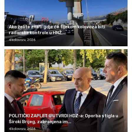
Ako želite znati gdje će tijekom kolovoza biti
radarske kontrole u HNŽ,...
4 kolovoza, 2026
POLITIČKI ZAPLET U UTVRDI HDZ-a: Oporba stigla u
Široki Brijeg, zabranjena im...
4 kolovoza, 2026