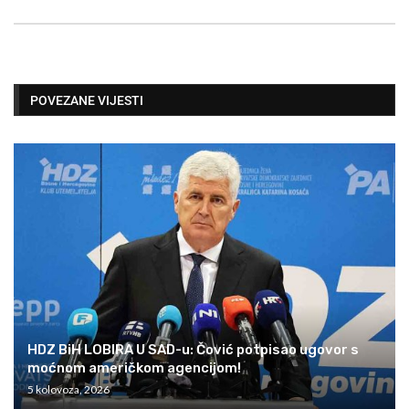
POVEZANE VIJESTI
HDZ BiH LOBIRA U SAD-u: Čović potpisao ugovor s
moćnom američkom agencijom!
5 kolovoza, 2026