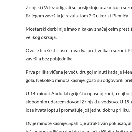
Zrinjski i Velež odigrali su posljednju utakmicu u se
Brijegom završila je rezultatom 3:0 u korist Plemića.
Mostarski derbi nije imao nikakav značaj osim prestiž
velikog okršaja.
Ovo je bio šesti susret ova dva protivnika u sezoni. P
završila bez pobjednika.
Prva prilika viđena je već u drugoj minuti kada je Mem
gola. Nekoliko minuta kasnije, gosti su odgovorili prek
U 14. minuti Abdullah griješi u opasnoj zoni, a najbolji
slobodnim udarcem dovodi Zrinjski u vodstvo. U 19. min
loše hvata loptu i promašuje još jednu dobru priliku.
Dvije minute kasnije, Spahić je atraktivan pokušao, al
još jednom odlično dodaje i namješta Bilbiju, koji pro