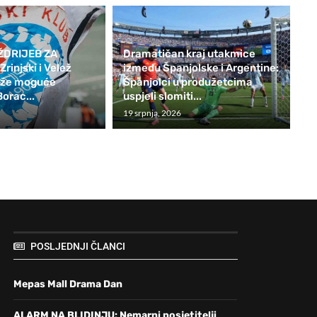
ŽDRIJEB ZA
Dramatičan kraj utakmice
rinjski i Velež
između Španjolske i Argentine:
teže moguće
Španjolci u produžetcima
Borac...
uspjeli slomiti...
19 srpnja, 2026
POSLJEDNJI ČLANCI
Mepas Mall Drama Dan
ALARM NA BLIDINJU: Nemarni posjetitelji