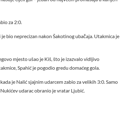
bio za 2:0.
i je bio neprecizan nakon Šakotinog ubačaja. Utakmica je
egovo mjesto ušao je Kiš, što je izazvalo vidljivo
takmice, Spahić je pogodio gredu domaćeg gola.
kada je Nalić sjajnim udarcem zabio za velikih 3:0. Samo
i Nukićev udarac obranio je vratar Ljubić.