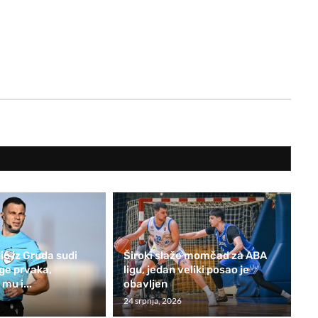
ić iz Gruda sudi
Široki slaže momčad za ABA
ge prvaka,
ligu, jedan veliki posao je
mu i...
obavljen
24 srpnja, 2026