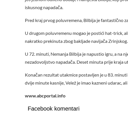
iskusnog napadača.
Pred kraj prvog poluvremena, Bilbija je fantastično za
U drugom poluvremenu mogao je postići hat-trick, al
nakratko prekinuta zbog bakljade navijača Zrinjskog.
U 72. minuti, Nemanja Bilbija je napustio igru, a na nj
nezadovoljstvo napadača. Deset minuta prije kraja u
Konačan rezultat utakmice postavljen je u 83. minuti 
dvije minute kasnije, Velež je imao kazneni udarac, al
www.abcportal.info
Facebook komentari