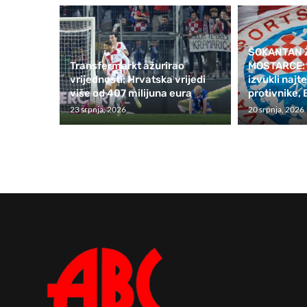
ŠOKANTAN 
Transfermarkt ažurirao
MOSTARCE: Z
vrijednosti: Hrvatska vrijedi
izvukli naj
više od 407 milijuna eura
protivnike, 
23 srpnja, 2026
20 srpnja, 2026