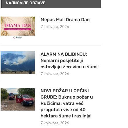
NAJNOVIJE OBJAVE
Mepas Mall Drama Dan
7 kolovoza, 2026
ALARM NA BLIDINJU:
Nemarni posjetitelji
ostavljaju žeravicu u šumi!
7 kolovoza, 2026
NOVI POŽAR U OPĆINI
GRUDE: Buknuo požar u
Ružićima, vatra već
progutala više od 40
hektara šume i raslinja!
7 kolovoza, 2026