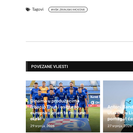
Tagovi
#HŠK ZRINJSKI MOSTAR
POVEZANE VIJESTI
Dinamo u produžecima
izbacio Thun i osigurao
Antoni Band
europsku jesen te milijune
utakmicu Li
eura!
pomagat će 
29 srpnja, 2026
27 srpnja, 2026