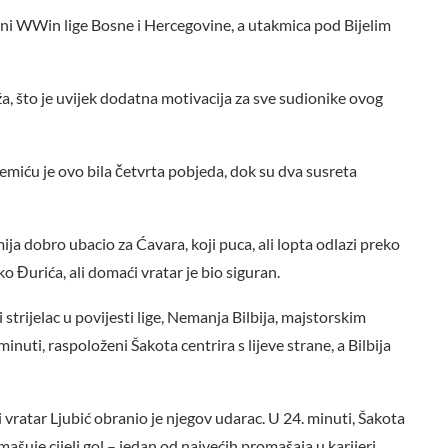
zoni WWin lige Bosne i Hercegovine, a utakmica pod Bijelim
a, što je uvijek dodatna motivacija za sve sudionike ovog
lemiću je ovo bila četvrta pobjeda, dok su dva susreta
ija dobro ubacio za Ćavara, koji puca, ali lopta odlazi preko
o Đurića, ali domaći vratar je bio siguran.
 strijelac u povijesti lige, Nemanja Bilbija, majstorskim
uti, raspoloženi Šakota centrira s lijeve strane, a Bilbija
i vratar Ljubić obranio je njegov udarac. U 24. minuti, Šakota
mašuje cijeli gol – jedan od najvećih promašaja u karijeri