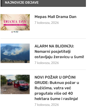
NAJNOVIJE OBJAVE
Mepas Mall Drama Dan
7 kolovoza, 2026
ALARM NA BLIDINJU:
Nemarni posjetitelji
ostavljaju žeravicu u šumi!
7 kolovoza, 2026
NOVI POŽAR U OPĆINI
GRUDE: Buknuo požar u
Ružićima, vatra već
progutala više od 40
hektara šume i raslinja!
7 kolovoza, 2026