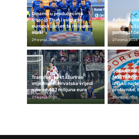
Dinamo u produžecima
izbacio Thun i osigurao
Antoni Band
europsku jesen te milijune
utakmicu Li
eura!
pomagat će 
29 srpnja, 2026
27 srpnja, 2026
ŠOKANTAN 
Transfermarkt ažurirao
MOSTARCE: Z
vrijednosti: Hrvatska vrijedi
izvukli naj
više od 407 milijuna eura
protivnike, 
23 srpnja, 2026
20 srpnja, 2026