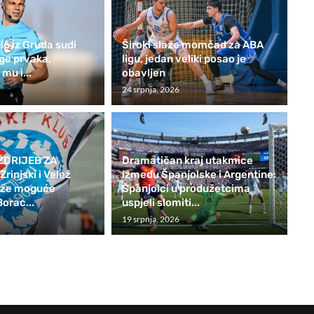
ić iz Gruda sudi
Široki slaže momčad za ABA
ge prvaka,
ligu, jedan veliki posao je
mu i...
obavljen
24 srpnja, 2026
ŽDRIJEB ZA
Dramatičan kraj utakmice
rinjski i Velež
između Španjolske i Argentine:
teže moguće
Španjolci u produžetcima
Borac...
uspjeli slomiti...
19 srpnja, 2026