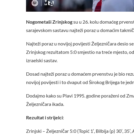
Nogometaši Zrinjskog
su u 26. kolu domaćeg prvens
sarajevskom sastavu najteži poraz u domaćim takmiče
Najteži poraz u novijoj povijesti Željezničara desio se
Zrinjskog rezultatom 5:0 smjestio na treće mjesto, od
izraelski sastav.
Dosad najteži poraz u domaćem prvenstvu je bio rezul
novijoj povijesti i to dvaput od Širokog Brijega te j
Dodajmo kako su Plavi 1995. godine poraženi od Zmaja 
Željezničara ikada.
Rezultat i strijelci
:
Zrinjski – Željezničar 5:0 (Topić 1′, Bilbija (p) 30′, 35′