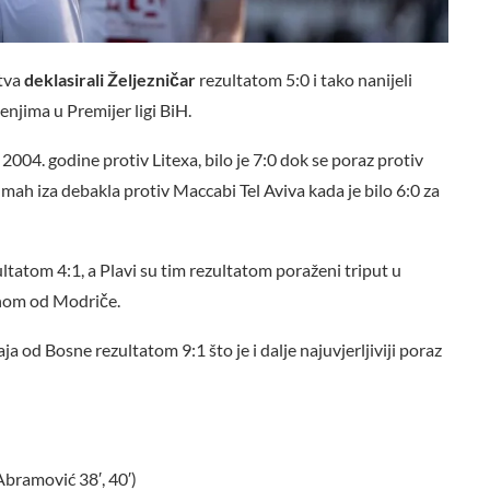
tva
deklasirali Željezničar
rezultatom 5:0 i tako nanijeli
njima u Premijer ligi BiH.
 2004. godine protiv Litexa, bilo je 7:0 dok se poraz protiv
mah iza debakla protiv Maccabi Tel Aviva kada je bilo 6:0 za
tatom 4:1, a Plavi su tim rezultatom poraženi triput u
ednom od Modriče.
od Bosne rezultatom 9:1 što je i dalje najuvjerljiviji poraz
, Abramović 38′, 40′)