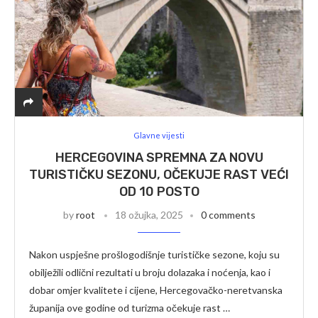
Glavne vijesti
HERCEGOVINA SPREMNA ZA NOVU
TURISTIČKU SEZONU, OČEKUJE RAST VEĆI
OD 10 POSTO
by
root
18 ožujka, 2025
0 comments
Nakon uspješne prošlogodišnje turističke sezone, koju su
obilježili odlični rezultati u broju dolazaka i noćenja, kao i
dobar omjer kvalitete i cijene, Hercegovačko-neretvanska
županija ove godine od turizma očekuje rast …