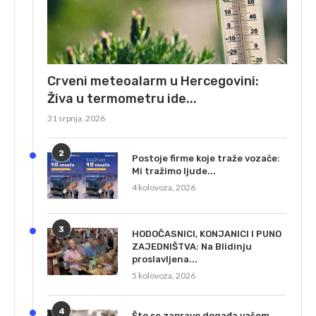
Crveni meteoalarm u Hercegovini:
Živa u termometru ide...
31 srpnja, 2026
2
Postoje firme koje traže vozače:
Mi tražimo ljude...
4 kolovoza, 2026
3
HODOČASNICI, KONJANICI I PUNO
ZAJEDNIŠTVA: Na Blidinju
proslavljena...
5 kolovoza, 2026
4
Što se zapravo događa vašem