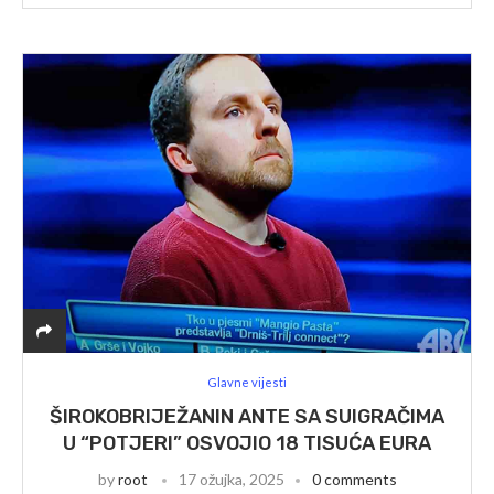
Glavne vijesti
ŠIROKOBRIJEŽANIN ANTE SA SUIGRAČIMA
U “POTJERI” OSVOJIO 18 TISUĆA EURA
by
root
17 ožujka, 2025
0 comments