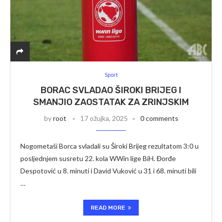
Sport
BORAC SVLADAO ŠIROKI BRIJEG I
SMANJIO ZAOSTATAK ZA ZRINJSKIM
by
root
17 ožujka, 2025
0 comments
Nogometaši Borca svladali su Široki Brijeg rezultatom 3:0 u
posljednjem susretu 22. kola WWin lige BiH. Đorđe
Despotović u 8. minuti i David Vuković u 31 i 68. minuti bili
…
READ MORE