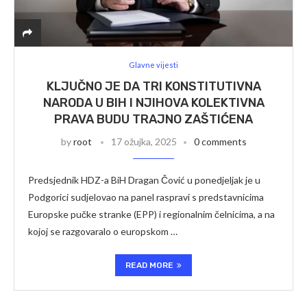
Glavne vijesti
KLJUČNO JE DA TRI KONSTITUTIVNA
NARODA U BIH I NJIHOVA KOLEKTIVNA
PRAVA BUDU TRAJNO ZAŠTIĆENA
by
root
17 ožujka, 2025
0 comments
Predsjednik HDZ-a BiH Dragan Čović u ponedjeljak je u
Podgorici sudjelovao na panel raspravi s predstavnicima
Europske pučke stranke (EPP) i regionalnim čelnicima, a na
kojoj se razgovaralo o europskom …
READ MORE