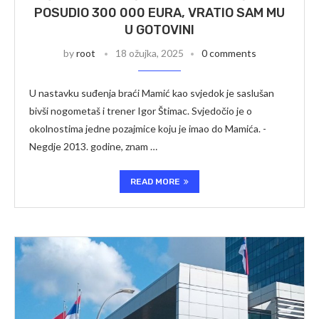
POSUDIO 300 000 EURA, VRATIO SAM MU
U GOTOVINI
by
root
18 ožujka, 2025
0 comments
U nastavku suđenja braći Mamić kao svjedok je saslušan
bivši nogometaš i trener Igor Štimac. Svjedočio je o
okolnostima jedne pozajmice koju je imao do Mamića. -
Negdje 2013. godine, znam …
READ MORE