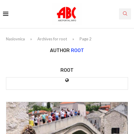
Naslovnica
»
Archives for root
»
Page 2
AUTHOR
ROOT
ROOT