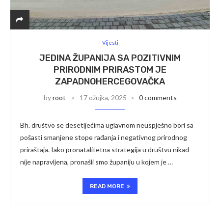
Vijesti
JEDINA ŽUPANIJA SA POZITIVNIM
PRIRODNIM PRIRASTOM JE
ZAPADNOHERCEGOVAČKA
by
root
17 ožujka, 2025
0 comments
Bh. društvo se desetljećima uglavnom neuspješno bori sa
pošasti smanjene stope rađanja i negativnog prirodnog
priraštaja. Iako pronatalitetna strategija u društvu nikad
nije napravljena, pronašli smo županiju u kojem je …
READ MORE