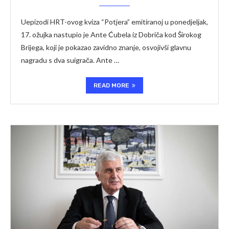
Uepizodi HRT-ovog kviza “Potjera” emitiranoj u ponedjeljak,
17. ožujka nastupio je Ante Ćubela iz Dobriča kod Širokog
Brijega, koji je pokazao zavidno znanje, osvojivši glavnu
nagradu s dva suigrača. Ante …
READ MORE