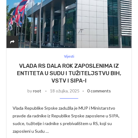
Vijesti
VLADA RS DALA ROK ZAPOSLENIMA IZ
ENTITETA U SUDU I TUŽITELJSTVU BIH,
VSTV I SIPA-I
by
root
18 ožujka, 2025
0 comments
Vlada Republike Srpske zadužila je MUP i Ministarstvo
pravde da radnike iz Republike Srpske zaposlene u SIPA,
sudce, tužitelje i radnike s prebivalištem u RS, koji su
zaposleni u Sudu …