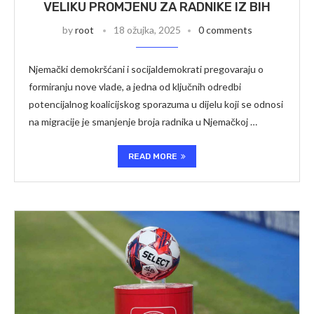
VELIKU PROMJENU ZA RADNIKE IZ BIH
by
root
18 ožujka, 2025
0 comments
Njemački demokršćani i socijaldemokrati pregovaraju o
formiranju nove vlade, a jedna od ključnih odredbi
potencijalnog koalicijskog sporazuma u dijelu koji se odnosi
na migracije je smanjenje broja radnika u Njemačkoj …
READ MORE