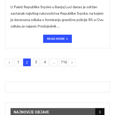
U Palati Republike Srpske u Banjoj Luci danas je održan
sastanak najvišeg rukovodstva Republike Srpske, na kojem
je donesena odluka o formiranju granične policije RS-a Ovu
odluku je najavio Predsjednik …
READ MORE
1
2
3
4
…
716
NAJNOVIJE OBJAVE