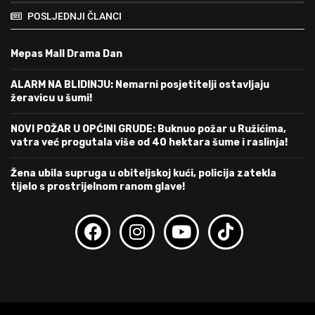
POSLJEDNJI ČLANCI
Mepas Mall Drama Dan
ALARM NA BLIDINJU: Nemarni posjetitelji ostavljaju
žeravicu u šumi!
NOVI POŽAR U OPĆINI GRUDE: Buknuo požar u Ružićima,
vatra već progutala više od 40 hektara šume i raslinja!
Žena ubila supruga u obiteljskoj kući, policija zatekla
tijelo s prostrijelnom ranom glave!