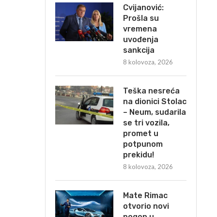
Cvijanović:
Prošla su
vremena
uvođenja
sankcija
8 kolovoza, 2026
Teška nesreća
na dionici Stolac
– Neum, sudarila
se tri vozila,
promet u
potpunom
prekidu!
8 kolovoza, 2026
Mate Rimac
otvorio novi
pogon u