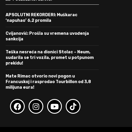
APSOLUTNI REKORDERI: Muškarac
‘napuhao’ 6,2 promila
Cvijanović: Prošla su vremena uvođenja
sankcija
Teška nesreća na dionici Stolac – Neum,
sudarila se tri vozila, promet u potpunom
prekidu!
Mate Rimac otvorio novi pogon u
Francuskoj i rasprodao Tourbillon od 3,8
milijuna eura!