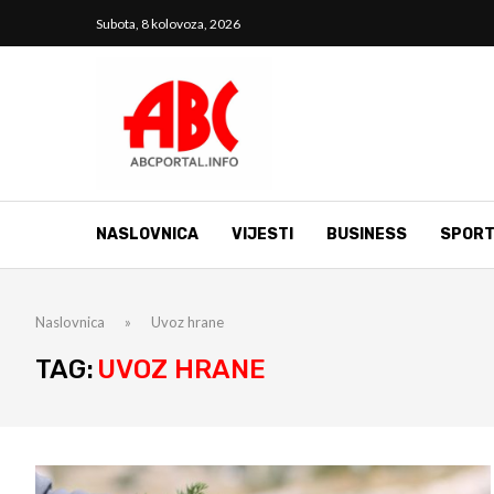
Subota, 8 kolovoza, 2026
NASLOVNICA
VIJESTI
BUSINESS
SPOR
Naslovnica
»
Uvoz hrane
TAG:
UVOZ HRANE