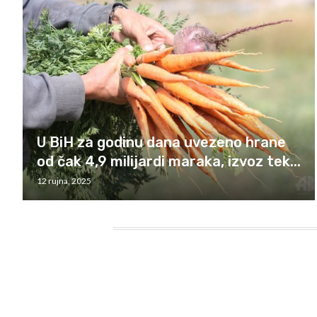
U BiH za godinu dana uvezeno hrane
od čak 4,9 milijardi maraka, izvoz tek...
12 rujna, 2025
HEADING TITLE