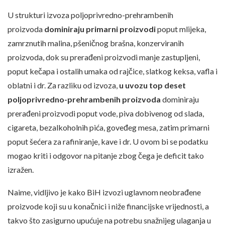
U strukturi izvoza poljoprivredno-prehrambenih
proizvoda
dominiraju primarni proizvodi
poput mlijeka,
zamrznutih malina, pšeničnog brašna, konzerviranih
proizvoda, dok su prerađeni proizvodi manje zastupljeni,
poput kečapa i ostalih umaka od rajčice, slatkog keksa, vafla i
oblatni i dr. Za razliku od izvoza,
u uvozu top deset
poljoprivredno-prehrambenih proizvoda
dominiraju
prerađeni proizvodi poput vode, piva dobivenog od slada,
cigareta, bezalkoholnih pića, goveđeg mesa, zatim primarni
poput šećera za rafiniranje, kave i dr. U ovom bi se podatku
mogao kriti i odgovor na pitanje zbog čega je deficit tako
izražen.
Naime, vidljivo je kako BiH izvozi uglavnom neobrađene
proizvode koji su u konačnici i niže financijske vrijednosti, a
takvo što zasigurno upućuje na potrebu snažnijeg ulaganja u