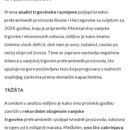
Prema
analizi trgovinske razmjene
poljoprivredno-
prehrambenih proizvoda Bosne i Hercegovine sa svijetom za
2024. godinu, koju je pripremilo Ministarstvo vanjske
trgovine i ekonomskih odnosa, vidljivo je kako imamo
iznimno visok deficit, dok nam je uvoz, nažalost, rastao po
većoj stopi od izvoza. Time se zapravo nastavlja negativna
bilanca u vanjskoj trgovini prehrambenih proizvoda, što
upućuje na gore postavljenu tezu koja progovara o nužnosti
snažnijeg zaokreta prema domaćim kapacitetima.
TRŽIŠTA
A uvidom u analizu vidljivo je kako smo proteklu godinu
završili s
rekordnim obujmom vanjske
trgovine
prehrambenih i poljoprivrednih proizvoda, odnosno
brojem od 6 milijardi maraka. Međutim,
ono što zabrinjava