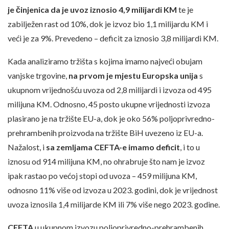
je činjenica da je uvoz iznosio 4,9 milijardi KM
te je
zabilježen rast od 10%, dok je izvoz bio 1,1 milijardu KM i
veći je za 9%. Prevedeno – deficit za iznosio 3,8 milijardi KM.
Kada analiziramo tržišta s kojima imamo najveći obujam
vanjske trgovine,
na prvom je mjestu Europska unija
s
ukupnom vrijednošću uvoza od 2,8 milijardi i izvoza od 495
milijuna KM. Odnosno, 45 posto ukupne vrijednosti izvoza
plasirano je na tržište EU-a, dok je oko 56% poljoprivredno-
prehrambenih proizvoda na tržište BiH uvezeno iz EU-a.
Nažalost, i
sa zemljama CEFTA-e imamo deficit
, i to u
iznosu od 914 milijuna KM, no ohrabruje što nam je izvoz
ipak rastao po većoj stopi od uvoza – 459 milijuna KM,
odnosno 11% više od izvoza u 2023. godini, dok je vrijednost
uvoza iznosila 1,4 milijarde KM ili 7% više nego 2023. godine.
CEFTA
u ukupnom izvozu poljoprivredno-prehrambenih