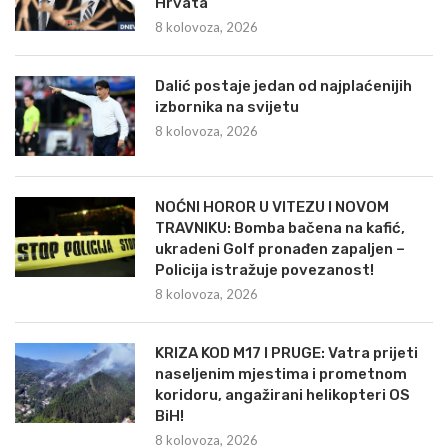
Hrvata
8 kolovoza, 2026
Dalić postaje jedan od najplaćenijih
izbornika na svijetu
8 kolovoza, 2026
NOĆNI HOROR U VITEZU I NOVOM
TRAVNIKU: Bomba bačena na kafić,
ukradeni Golf pronađen zapaljen –
Policija istražuje povezanost!
8 kolovoza, 2026
KRIZA KOD M17 I PRUGE: Vatra prijeti
naseljenim mjestima i prometnom
koridoru, angažirani helikopteri OS
BiH!
8 kolovoza, 2026