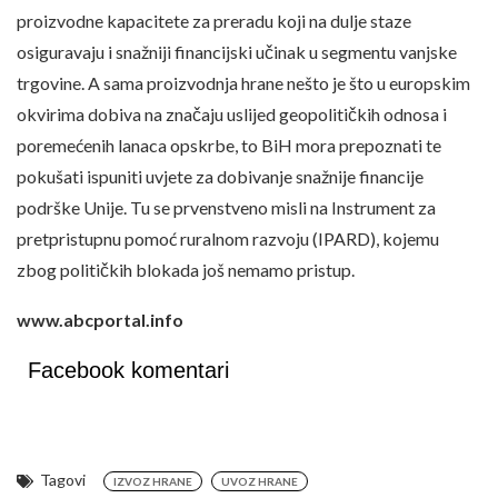
proizvodne kapacitete za preradu koji na dulje staze
osiguravaju i snažniji financijski učinak u segmentu vanjske
trgovine. A sama proizvodnja hrane nešto je što u europskim
okvirima dobiva na značaju uslijed geopolitičkih odnosa i
poremećenih lanaca opskrbe, to BiH mora prepoznati te
pokušati ispuniti uvjete za dobivanje snažnije financije
podrške Unije. Tu se prvenstveno misli na Instrument za
pretpristupnu pomoć ruralnom razvoju (IPARD), kojemu
zbog političkih blokada još nemamo pristup.
www.abcportal.info
Facebook komentari
Tagovi
IZVOZ HRANE
UVOZ HRANE