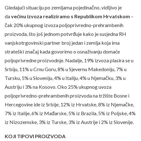
Gledajući situaciju po zemljama pojedinačno, vidljivo je
da
većinu izvoza realiziramo s Republikom Hrvatskom
–
čak 20% ukupnog izvoza poljoprivredno-prehrambenih
proizvoda, što još jednom potvrđuje kako je susjedna RH
vanjskotrgovinski partner broj jedan i zemlja koja ima
strateški značaj kada govorimo o osnaživanju domaće
poljoprivredne proizvodnje. Nadalje, 19% izvoza plasira se u
Srbiju, 11% u Crnu Goru, 8% u Sjevernu Makedoniju, 7% u
Tursku, 5% u Sloveniju, 4% u Italiju, 4% u Njemačku, 3% u
Austriju i 3% na Kosovo. Oko 25% ukupnog uvoza
poljoprivredno-prehrambenih proizvoda na tržište Bosne i
Hercegovine ide iz Srbije, 12% iz Hrvatske, 8% iz Njemačke,
7% iz Italije, 6% iz Mađarske, 5% iz Brazila, 5% iz Poljske, 4%
iz Nizozemske, 3% iz Turske, 3% iz Austrije i 2% iz Slovenije.
KOJI TIPOVI PROIZVODA