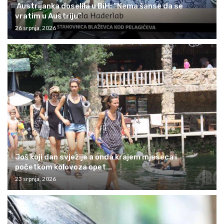
Austrijanka doselila u BiH: “Nema šanse da se
vratim u Austriju”
26 srpnja, 2026
Još koji dan svježije a onda krajem mjeseca i
početkom kolovoza opet...
23 srpnja, 2026