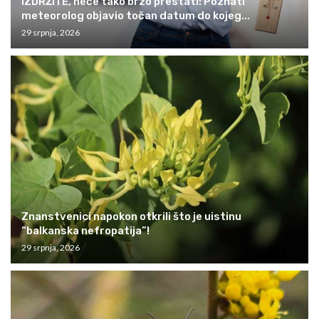
IZDRŽITE, neće tako brzo prestati: Poznati
meteorolog objavio točan datum do kojeg...
29 srpnja, 2026
Znanstvenici napokon otkrili što je uistinu
“balkanska nefropatija”!
29 srpnja, 2026